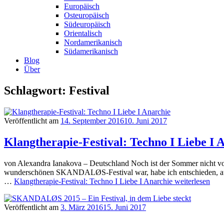
Europäisch
Osteuropäisch
Südeuropäisch
Orientalisch
Nordamerikanisch
Südamerikanisch
Blog
Über
Schlagwort: Festival
Veröffentlicht am
14. September 2016
10. Juni 2017
Klangtherapie-Festival: Techno I Liebe I 
von Alexandra Ianakova – Deutschland Noch ist der Sommer nicht vorb
wunderschönen SKANDALØS-Festival war, habe ich entschieden, auch 
…
Klangtherapie-Festival: Techno I Liebe I Anarchie
weiterlesen
Veröffentlicht am
3. März 2016
15. Juni 2017