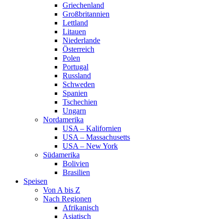
Griechenland
Großbritannien
Lettland
Litauen
Niederlande
Österreich
Polen
Portugal
Russland
Schweden
Spanien
Tschechien
Ungarn
Nordamerika
USA – Kalifornien
USA – Massachusetts
USA – New York
Südamerika
Bolivien
Brasilien
Speisen
Von A bis Z
Nach Regionen
Afrikanisch
Asiatisch