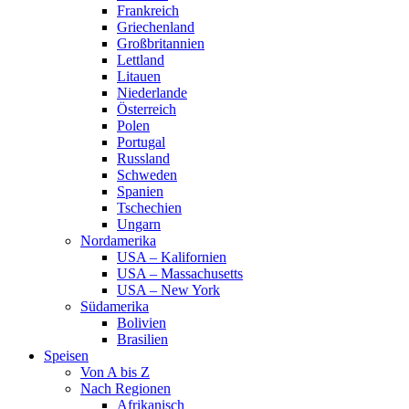
Frankreich
Griechenland
Großbritannien
Lettland
Litauen
Niederlande
Österreich
Polen
Portugal
Russland
Schweden
Spanien
Tschechien
Ungarn
Nordamerika
USA – Kalifornien
USA – Massachusetts
USA – New York
Südamerika
Bolivien
Brasilien
Speisen
Von A bis Z
Nach Regionen
Afrikanisch