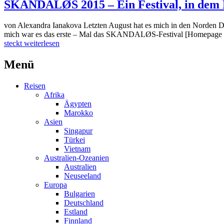
SKANDALØS 2015 – Ein Festival, in dem L
von Alexandra Ianakova Letzten August hat es mich in den Norden De
mich war es das erste – Mal das SKANDALØS-Festival [Homepage hier] 
steckt
weiterlesen
Menü
Reisen
Afrika
Ägypten
Marokko
Asien
Singapur
Türkei
Vietnam
Australien-Ozeanien
Australien
Neuseeland
Europa
Bulgarien
Deutschland
Estland
Finnland