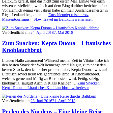
Baltikum gereist, und das nicht zum ersten Mal. Einige von euch
wissen es vielleicht, weil ich auf dem Blog darüber berichtet habe:
Vor ziemlich genau vier Jahren habe ich mein Auslandssemester in
Riga, Lettland begonnen. …
Entschleunigt reisen trotz
Massentourismus – Slow Travel im Baltikum
weiterlesen
Veröffentlicht am
24. April 2018
7. Mai 2018
Zum Snacken: Kepta Duona – Litauisches
Knoblauchbrot
Litauen Hallo zusammen! Während meiner Zeit in Vilnius habe ich
den besten Snack der Welt kennengelernt! Na gut, zumindest den
besten Snack, den ich bisher probiert habe. Kepta Duona, was auf
Litauisch soviel heißt wie gebratenes Brot, ist Knoblauchbrot,
welches gerne und häufig zu Bier bestellt wird. Fettig, salzig,
knobilastig, saugut! Auch in Rigas Kneipen …
Zum Snacken:
Kepta Duona – Litauisches Knoblauchbrot
weiterlesen
Veröffentlicht am
23. Juni 2016
21. April 2018
Perlen des Nordens – Eine kleine Reise