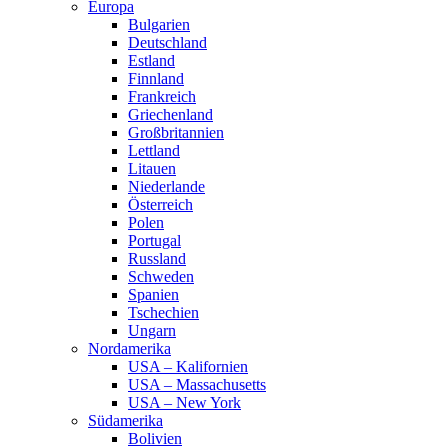
Europa
Bulgarien
Deutschland
Estland
Finnland
Frankreich
Griechenland
Großbritannien
Lettland
Litauen
Niederlande
Österreich
Polen
Portugal
Russland
Schweden
Spanien
Tschechien
Ungarn
Nordamerika
USA – Kalifornien
USA – Massachusetts
USA – New York
Südamerika
Bolivien