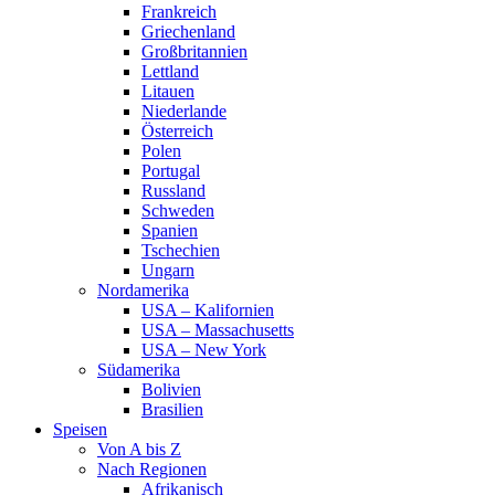
Frankreich
Griechenland
Großbritannien
Lettland
Litauen
Niederlande
Österreich
Polen
Portugal
Russland
Schweden
Spanien
Tschechien
Ungarn
Nordamerika
USA – Kalifornien
USA – Massachusetts
USA – New York
Südamerika
Bolivien
Brasilien
Speisen
Von A bis Z
Nach Regionen
Afrikanisch