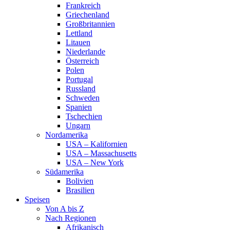
Frankreich
Griechenland
Großbritannien
Lettland
Litauen
Niederlande
Österreich
Polen
Portugal
Russland
Schweden
Spanien
Tschechien
Ungarn
Nordamerika
USA – Kalifornien
USA – Massachusetts
USA – New York
Südamerika
Bolivien
Brasilien
Speisen
Von A bis Z
Nach Regionen
Afrikanisch