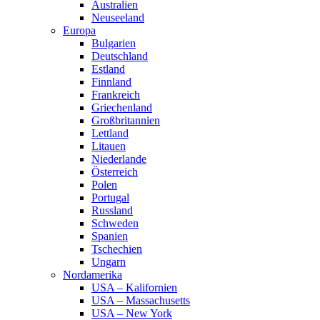
Australien
Neuseeland
Europa
Bulgarien
Deutschland
Estland
Finnland
Frankreich
Griechenland
Großbritannien
Lettland
Litauen
Niederlande
Österreich
Polen
Portugal
Russland
Schweden
Spanien
Tschechien
Ungarn
Nordamerika
USA – Kalifornien
USA – Massachusetts
USA – New York