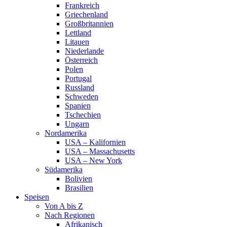
Frankreich
Griechenland
Großbritannien
Lettland
Litauen
Niederlande
Österreich
Polen
Portugal
Russland
Schweden
Spanien
Tschechien
Ungarn
Nordamerika
USA – Kalifornien
USA – Massachusetts
USA – New York
Südamerika
Bolivien
Brasilien
Speisen
Von A bis Z
Nach Regionen
Afrikanisch