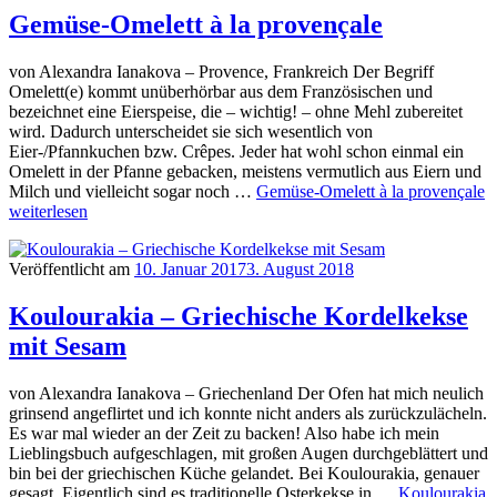
Gemüse-Omelett à la provençale
von Alexandra Ianakova – Provence, Frankreich Der Begriff
Omelett(e) kommt unüberhörbar aus dem Französischen und
bezeichnet eine Eierspeise, die – wichtig! – ohne Mehl zubereitet
wird. Dadurch unterscheidet sie sich wesentlich von
Eier-/Pfannkuchen bzw. Crêpes. Jeder hat wohl schon einmal ein
Omelett in der Pfanne gebacken, meistens vermutlich aus Eiern und
Milch und vielleicht sogar noch …
Gemüse-Omelett à la provençale
weiterlesen
Veröffentlicht am
10. Januar 2017
3. August 2018
Koulourakia – Griechische Kordelkekse
mit Sesam
von Alexandra Ianakova – Griechenland Der Ofen hat mich neulich
grinsend angeflirtet und ich konnte nicht anders als zurückzulächeln.
Es war mal wieder an der Zeit zu backen! Also habe ich mein
Lieblingsbuch aufgeschlagen, mit großen Augen durchgeblättert und
bin bei der griechischen Küche gelandet. Bei Koulourakia, genauer
gesagt. Eigentlich sind es traditionelle Osterkekse in …
Koulourakia