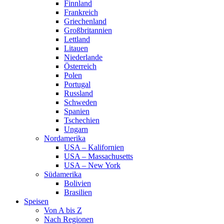
Finnland
Frankreich
Griechenland
Großbritannien
Lettland
Litauen
Niederlande
Österreich
Polen
Portugal
Russland
Schweden
Spanien
Tschechien
Ungarn
Nordamerika
USA – Kalifornien
USA – Massachusetts
USA – New York
Südamerika
Bolivien
Brasilien
Speisen
Von A bis Z
Nach Regionen