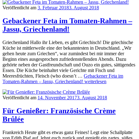
Veröffentlicht am
3. Februar 2018
3. August 2018
Gebackener Feta im Tomaten-Rahmen –
Jassu, Griechenland!
Griechenland Hallo ihr Lieben, es gibt Griechisch! Die griechische
Küche ist mittlerweile eine der bekanntesten in Deutschland. „Wir
gehen heute zum Griechen“, war zumindest bei mir immer der
Beginn eines ausgesprochen zufriedenstellenden Abends. Dazu
gehörte neben der Gastfreundschaft und Ouzo ein gutes, sättigendes
Essen. Die Küche beinhaltet viele Gerichte mit Fisch und
Meeresfrüchten, Fleisch (who doesn’t …
Gebackener Feta im
Tomaten-Rahmen – Jassu, Griechenland!
weiterlesen
Veröffentlicht am
14. November 2017
3. August 2018
Für Genießer: Französische Crème
Brûlée
Frankreich Heute gibt es etwas ganz Feines! Legt eine Schallplatte
von Edith Piaf auf, lehnt euch zurück und genießt ein zartes, süßes