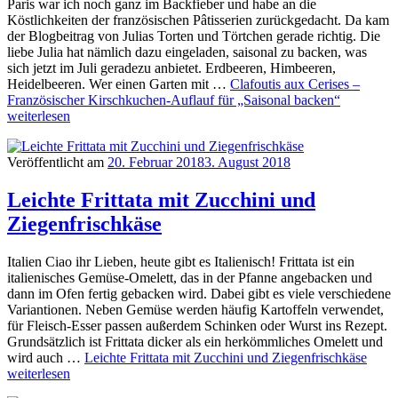
Paris war ich noch ganz im Backfieber und habe an die
Köstlichkeiten der französischen Pâtisserien zurückgedacht. Da kam
der Blogbeitrag von Julias Torten und Törtchen gerade richtig. Die
liebe Julia hat nämlich dazu eingeladen, saisonal zu backen, was
sich jetzt im Juli geradezu anbietet. Erdbeeren, Himbeeren,
Heidelbeeren. Wer einen Garten mit …
Clafoutis aux Cerises –
Französischer Kirschkuchen-Auflauf für „Saisonal backen“
weiterlesen
Veröffentlicht am
20. Februar 2018
3. August 2018
Leichte Frittata mit Zucchini und
Ziegenfrischkäse
Italien Ciao ihr Lieben, heute gibt es Italienisch! Frittata ist ein
italienisches Gemüse-Omelett, das in der Pfanne angebacken und
dann im Ofen fertig gebacken wird. Dabei gibt es viele verschiedene
Variantionen. Neben Gemüse werden häufig Kartoffeln verwendet,
für Fleisch-Esser passen außerdem Schinken oder Wurst ins Rezept.
Grundsätzlich ist Frittata dicker als ein herkömmliches Omelett und
wird auch …
Leichte Frittata mit Zucchini und Ziegenfrischkäse
weiterlesen