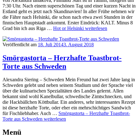
von Alexandra Ianakova, Finnland Start ist in Tallinn, morgens um
7:30 Uhr. Nach einem superschönen Tag und einer kurzen Nacht in
Estland geht es jetzt nach Skandinavien! In aller Frühe nehmen wir
die Fähre nach Helsinki, die schon nach etwa zwei Stunden in der
finnischen Hauptstadt ankommt. Erster Eindrück: KALT. Minus 8
Grad bin ich aus Riga …
Hot or Helsinki
weiterlesen
Veröffentlicht am
18. Juli 2014
3. August 2018
Smörgastorta – Herzhafte Toastbrot-
Torte aus Schweden
Alexandra Siering – Schweden Mein Freund hat zwei Jahre lang in
Schweden gelebt und neben seinem Studium und der Sprache viel
über die kulinarischen Spezialitäten des Landes gelernt. Allen
bekannt sind wohl Kanelbullar, schwedische Zimtschnecken, und
die Hackbällchen Köttbullar. Ein anderes, sehr interessantes Rezept
ist diese herzhafte Torte, oder eher ein mehrschichtiges Sandwich
für Fischliebhaber. Auch …
Smörgastorta – Herzhafte Toastbrot-
Torte aus Schweden
weiterlesen
Menü