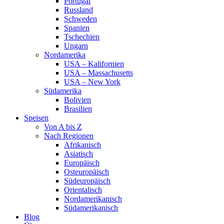
Portugal
Russland
Schweden
Spanien
Tschechien
Ungarn
Nordamerika
USA – Kalifornien
USA – Massachusetts
USA – New York
Südamerika
Bolivien
Brasilien
Speisen
Von A bis Z
Nach Regionen
Afrikanisch
Asiatisch
Europäisch
Osteuropäisch
Südeuropäisch
Orientalisch
Nordamerikanisch
Südamerikanisch
Blog