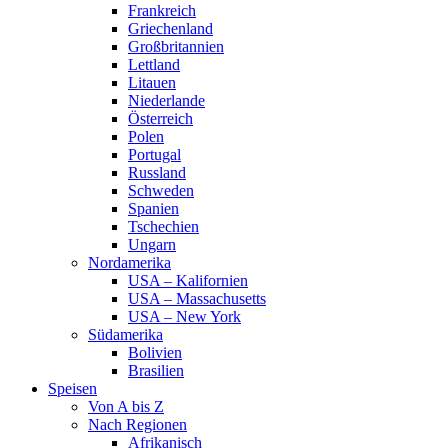
Frankreich
Griechenland
Großbritannien
Lettland
Litauen
Niederlande
Österreich
Polen
Portugal
Russland
Schweden
Spanien
Tschechien
Ungarn
Nordamerika
USA – Kalifornien
USA – Massachusetts
USA – New York
Südamerika
Bolivien
Brasilien
Speisen
Von A bis Z
Nach Regionen
Afrikanisch