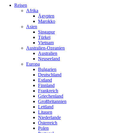
Reisen
Afrika
Ägypten
Marokko
Asien
Singapur
Türkei
Vietnam
Australien-Ozeanien
Australien
Neuseeland
Europa
Bulgarien
Deutschland
Estland
Finnland
Frankreich
Griechenland
Großbritannien
Lettland
Litauen
Niederlande
Österreich
Polen