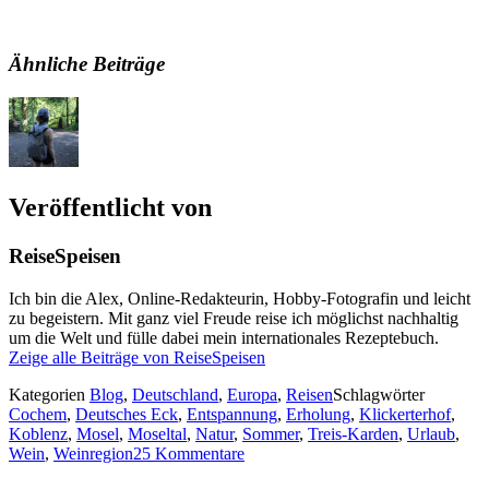
Ähnliche Beiträge
Veröffentlicht von
ReiseSpeisen
Ich bin die Alex, Online-Redakteurin, Hobby-Fotografin und leicht
zu begeistern. Mit ganz viel Freude reise ich möglichst nachhaltig
um die Welt und fülle dabei mein internationales Rezeptebuch.
Zeige alle Beiträge von ReiseSpeisen
Kategorien
Blog
,
Deutschland
,
Europa
,
Reisen
Schlagwörter
Cochem
,
Deutsches Eck
,
Entspannung
,
Erholung
,
Klickerterhof
,
Koblenz
,
Mosel
,
Moseltal
,
Natur
,
Sommer
,
Treis-Karden
,
Urlaub
,
Wein
,
Weinregion
25 Kommentare