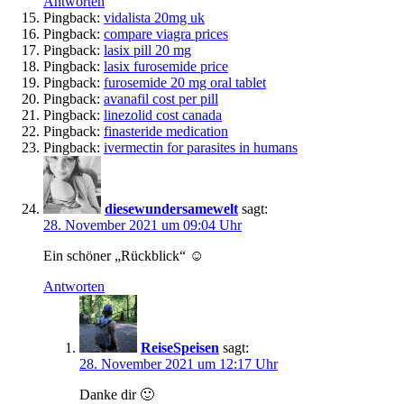
Antworten
Pingback:
vidalista 20mg uk
Pingback:
compare viagra prices
Pingback:
lasix pill 20 mg
Pingback:
lasix furosemide price
Pingback:
furosemide 20 mg oral tablet
Pingback:
avanafil cost per pill
Pingback:
linezolid cost canada
Pingback:
finasteride medication
Pingback:
ivermectin for parasites in humans
diesewundersamewelt
sagt:
28. November 2021 um 09:04 Uhr
Ein schöner „Rückblick“ ☺️
Antworten
ReiseSpeisen
sagt:
28. November 2021 um 12:17 Uhr
Danke dir 🙂