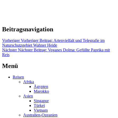
Beitragsnavigation
Vorheriger
Vorheriger Beitrag:
Artenvielfalt und Telegrafie im
Naturschutzgebiet Wahner Heide
Nächster
Nächster Beitrag:
Veganes Dolma: Gefüllte Paprika mit
Reis
Menü
Reisen
Afrika
Ägypten
Marokko
Asien
Singapur
Türkei
Vietnam
Australien-Ozeanien