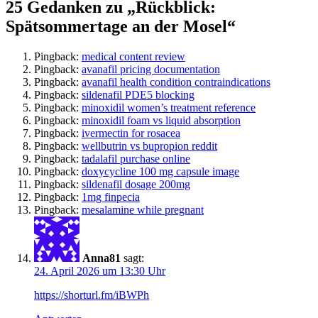
25 Gedanken zu „Rückblick:
Spätsommertage an der Mosel“
Pingback:
medical content review
Pingback:
avanafil pricing documentation
Pingback:
avanafil health condition contraindications
Pingback:
sildenafil PDE5 blocking
Pingback:
minoxidil women’s treatment reference
Pingback:
minoxidil foam vs liquid absorption
Pingback:
ivermectin for rosacea
Pingback:
wellbutrin vs bupropion reddit
Pingback:
tadalafil purchase online
Pingback:
doxycycline 100 mg capsule image
Pingback:
sildenafil dosage 200mg
Pingback:
1mg finpecia
Pingback:
mesalamine while pregnant
Anna81
sagt:
24. April 2026 um 13:30 Uhr
https://shorturl.fm/iBWPh