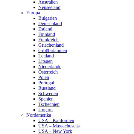
Australien
Neuseeland
Europa
Bulgarien
Deutschland
Estland
Finnland
Frankreich
Griechenland
Großbritannien
Lettland
Litauen
Niederlande
Österreich
Polen
Portugal
Russland
Schweden
Spanien
Tschechien
Ungarn
Nordamerika
USA – Kalifornien
USA – Massachusetts
USA – New York