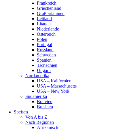
Frankreich
Griechenland
Großbritannien
Lettland
Litauen
Niederlande
Österreich
Polen
Portugal
Russland
Schweden
Spanien
Tschechien
Ungarn
Nordamerika
USA – Kalifornien
USA – Massachusetts
USA – New York
Südamerika
Bolivien
Brasilien
Speisen
Von A bis Z
Nach Regionen
Afrikanisch