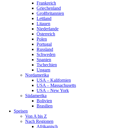
Frankreich
Griechenland
Großbritannien
Lettland
Litauen
Niederlande
Österreich
Polen
Portugal
Russland
Schweden
Spanien
Tschechien
Ungarn
Nordamerika
USA – Kalifornien
USA – Massachusetts
USA – New York
Südamerika
Bolivien
Brasilien
Speisen
Von A bis Z
Nach Regionen
Afrikanisch