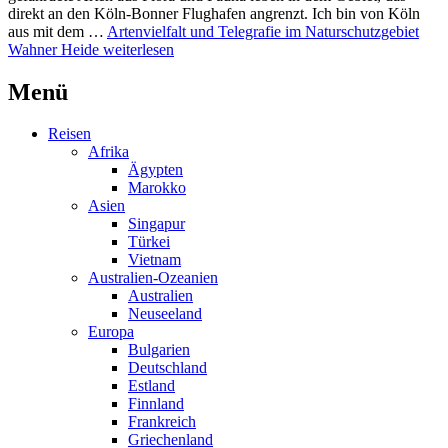
direkt an den Köln-Bonner Flughafen angrenzt. Ich bin von Köln
aus mit dem …
Artenvielfalt und Telegrafie im Naturschutzgebiet
Wahner Heide
weiterlesen
Menü
Reisen
Afrika
Ägypten
Marokko
Asien
Singapur
Türkei
Vietnam
Australien-Ozeanien
Australien
Neuseeland
Europa
Bulgarien
Deutschland
Estland
Finnland
Frankreich
Griechenland