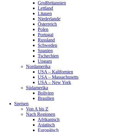
Großbritannien
Lettland
Litauen
Niederlande
Österreich
Polen
Portugal
Russland
Schweden
Spanien
Tschechien
Ungarn
Nordamerika
USA – Kalifornien
USA – Massachusetts
USA – New York
Südamerika
Bolivien
Brasilien
Speisen
Von A bis Z
Nach Regionen
Afrikanisch
Asiatisch
Europäisch