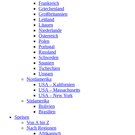
Frankreich
Griechenland
Großbritannien
Lettland
Litauen
Niederlande
Österreich
Polen
Portugal
Russland
Schweden
Spanien
Tschechien
Ungarn
Nordamerika
USA – Kalifornien
USA – Massachusetts
USA – New York
Südamerika
Bolivien
Brasilien
Speisen
Von A bis Z
Nach Regionen
Afrikanisch