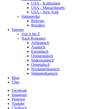
USA – Kalifornien
USA – Massachusetts
USA – New York
Südamerika
Bolivien
Brasilien
Speisen
Von A bis Z
Nach Regionen
Afrikanisch
Asiatisch
Europäisch
Osteuropäisch
Südeuropäisch
Orientalisch
Nordamerikanisch
Südamerikanisch
Blog
Über
Facebook
Instagram
Pinterest
Youtube
Chefkoch