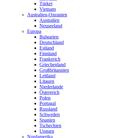
Türkei
Vietnam
Australien-Ozeanien
Australien
Neuseeland
Europa
Bulgarien
Deutschland
Estland
Finnland
Frankreich
Griechenland
Großbritannien
Lettland
Litauen
Niederlande
Österreich
Polen
Portugal
Russland
Schweden
Spanien
Tschechien
Ungarn
Nordamerika