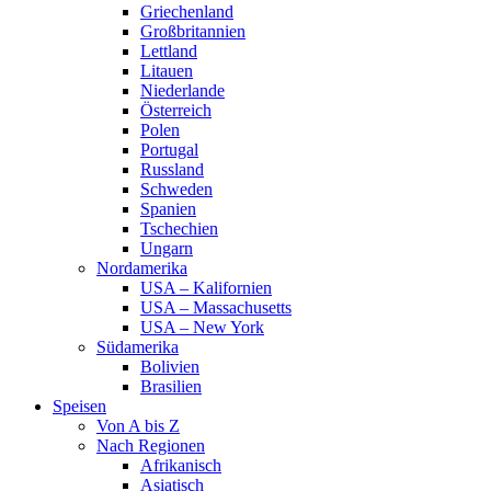
Griechenland
Großbritannien
Lettland
Litauen
Niederlande
Österreich
Polen
Portugal
Russland
Schweden
Spanien
Tschechien
Ungarn
Nordamerika
USA – Kalifornien
USA – Massachusetts
USA – New York
Südamerika
Bolivien
Brasilien
Speisen
Von A bis Z
Nach Regionen
Afrikanisch
Asiatisch