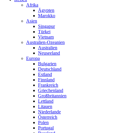
Afrika
Ägypten
Marokko
Asien
Singapur
Türkei
Vietnam
Australien-Ozeanien
Australien
Neuseeland
Europa
Bulgarien
Deutschland
Estland
Finnland
Frankreich
Griechenland
Großbritannien
Lettland
Litauen
Niederlande
Österreich
Polen
Portugal