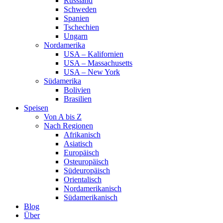
Russland
Schweden
Spanien
Tschechien
Ungarn
Nordamerika
USA – Kalifornien
USA – Massachusetts
USA – New York
Südamerika
Bolivien
Brasilien
Speisen
Von A bis Z
Nach Regionen
Afrikanisch
Asiatisch
Europäisch
Osteuropäisch
Südeuropäisch
Orientalisch
Nordamerikanisch
Südamerikanisch
Blog
Über