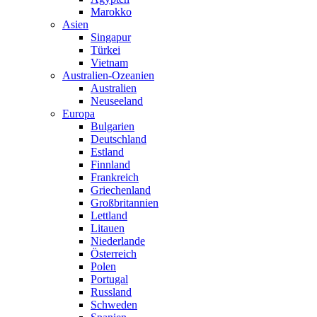
Marokko
Asien
Singapur
Türkei
Vietnam
Australien-Ozeanien
Australien
Neuseeland
Europa
Bulgarien
Deutschland
Estland
Finnland
Frankreich
Griechenland
Großbritannien
Lettland
Litauen
Niederlande
Österreich
Polen
Portugal
Russland
Schweden