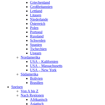
Griechenland
Großbritannien
Lettland
Litauen
Niederlande
Österreich
Polen
Portugal
Russland
Schweden
Spanien
Tschechien
Ungarn
Nordamerika
USA – Kalifornien
USA – Massachusetts
USA – New York
Südamerika
Bolivien
Brasilien
Speisen
Von A bis Z
Nach Regionen
Afrikanisch
Asiatisch