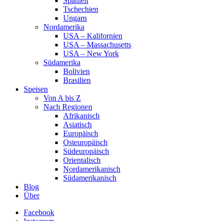
Spanien
Tschechien
Ungarn
Nordamerika
USA – Kalifornien
USA – Massachusetts
USA – New York
Südamerika
Bolivien
Brasilien
Speisen
Von A bis Z
Nach Regionen
Afrikanisch
Asiatisch
Europäisch
Osteuropäisch
Südeuropäisch
Orientalisch
Nordamerikanisch
Südamerikanisch
Blog
Über
Facebook