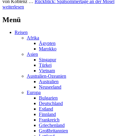
von Koblenz …
Rückblick: Spätsommertage an der Mosel
weiterlesen
Menü
Reisen
Afrika
Ägypten
Marokko
Asien
Singapur
Türkei
Vietnam
Australien-Ozeanien
Australien
Neuseeland
Europa
Bulgarien
Deutschland
Estland
Finnland
Frankreich
Griechenland
Großbritannien