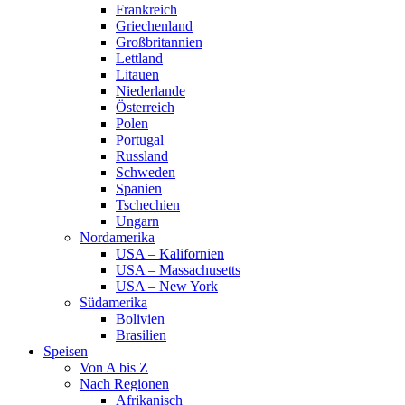
Frankreich
Griechenland
Großbritannien
Lettland
Litauen
Niederlande
Österreich
Polen
Portugal
Russland
Schweden
Spanien
Tschechien
Ungarn
Nordamerika
USA – Kalifornien
USA – Massachusetts
USA – New York
Südamerika
Bolivien
Brasilien
Speisen
Von A bis Z
Nach Regionen
Afrikanisch