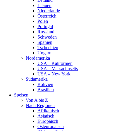
Lettland
Litauen
Niederlande
Österreich
Polen
Portugal
Russland
Schweden
Spanien
Tschechien
Ungarn
Nordamerika
USA – Kalifornien
USA – Massachusetts
USA – New York
Südamerika
Bolivien
Brasilien
Speisen
Von A bis Z
Nach Regionen
Afrikanisch
Asiatisch
Europäisch
Osteuropäisch