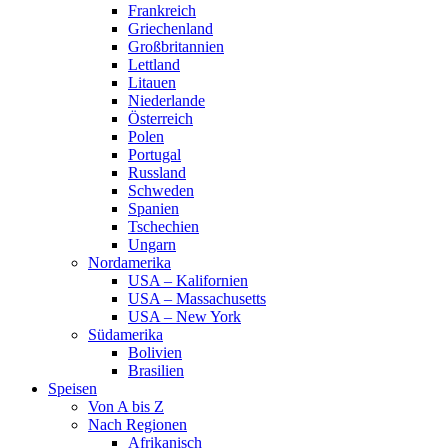
Frankreich
Griechenland
Großbritannien
Lettland
Litauen
Niederlande
Österreich
Polen
Portugal
Russland
Schweden
Spanien
Tschechien
Ungarn
Nordamerika
USA – Kalifornien
USA – Massachusetts
USA – New York
Südamerika
Bolivien
Brasilien
Speisen
Von A bis Z
Nach Regionen
Afrikanisch