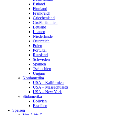
Estland
Finnland
Frankreich
Griechenland
Großbritannien
Lettland
Litauen
Niederlande
Österreich
Polen
Portugal
Russland
Schweden
Spanien
Tschechien
Ungarn
Nordamerika
USA – Kalifornien
USA – Massachusetts
USA – New York
Südamerika
Bolivien
Brasilien
Speisen
Von A bis Z