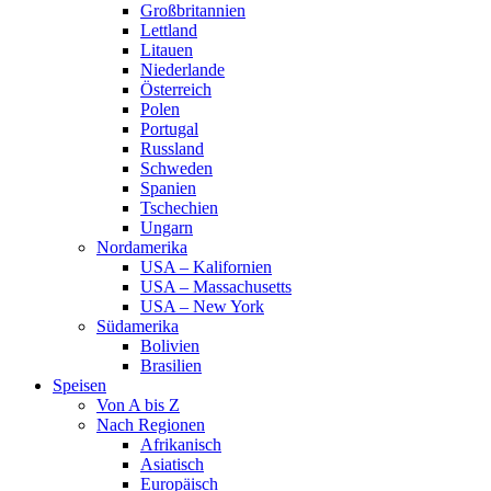
Großbritannien
Lettland
Litauen
Niederlande
Österreich
Polen
Portugal
Russland
Schweden
Spanien
Tschechien
Ungarn
Nordamerika
USA – Kalifornien
USA – Massachusetts
USA – New York
Südamerika
Bolivien
Brasilien
Speisen
Von A bis Z
Nach Regionen
Afrikanisch
Asiatisch
Europäisch