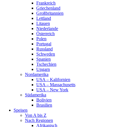
Frankreich
Griechenland
Großbritannien
Lettland
Litauen
Niederlande
Österreich
Polen
Portugal
Russland
Schweden
Spanien
Tschechien
Ungarn
Nordamerika
USA – Kalifornien
USA – Massachusetts
USA – New York
Südamerika
Bolivien
Brasilien
Speisen
Von A bis Z
Nach Regionen
Afrikanisch