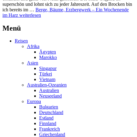
superschön und lohnt sich zu jeder Jahreszeit. Auf den Brocken bin
ich bereits im …
Berge, Bäume, Erzbergwerk – Ein Wochenende
im Harz
weiterlesen
Menü
Reisen
Afrika
Ägypten
Marokko
Asien
Singapur
Türkei
Vietnam
Australien-Ozeanien
Australien
Neuseeland
Europa
Bulgarien
Deutschland
Estland
Finnland
Frankreich
Griechenland