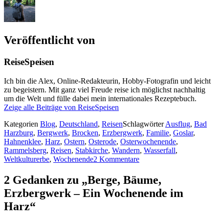
Veröffentlicht von
ReiseSpeisen
Ich bin die Alex, Online-Redakteurin, Hobby-Fotografin und leicht
zu begeistern. Mit ganz viel Freude reise ich möglichst nachhaltig
um die Welt und fülle dabei mein internationales Rezeptebuch.
Zeige alle Beiträge von ReiseSpeisen
Kategorien
Blog
,
Deutschland
,
Reisen
Schlagwörter
Ausflug
,
Bad
Harzburg
,
Bergwerk
,
Brocken
,
Erzbergwerk
,
Familie
,
Goslar
,
Hahnenklee
,
Harz
,
Ostern
,
Osterode
,
Osterwochenende
,
Rammelsberg
,
Reisen
,
Stabkirche
,
Wandern
,
Wasserfall
,
Weltkulturerbe
,
Wochenende
2 Kommentare
2 Gedanken zu „Berge, Bäume,
Erzbergwerk – Ein Wochenende im
Harz“