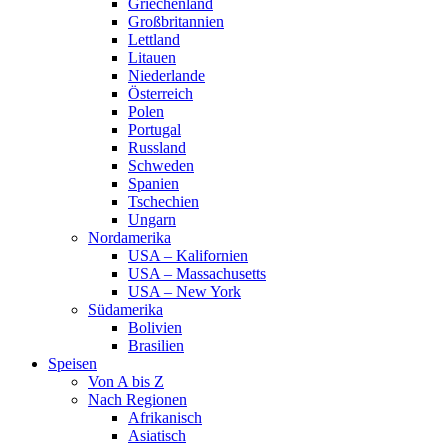
Griechenland
Großbritannien
Lettland
Litauen
Niederlande
Österreich
Polen
Portugal
Russland
Schweden
Spanien
Tschechien
Ungarn
Nordamerika
USA – Kalifornien
USA – Massachusetts
USA – New York
Südamerika
Bolivien
Brasilien
Speisen
Von A bis Z
Nach Regionen
Afrikanisch
Asiatisch