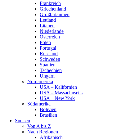
Frankreich
Griechenland
Großbritannien
Lettland
Litauen
Niederlande
Österreich
Polen
Portugal
Russland
Schweden
Spanien
Tschechien
Ungarn
Nordamerika
USA – Kalifornien
USA – Massachusetts
USA – New York
Südamerika
Bolivien
Brasilien
Speisen
Von A bis Z
Nach Regionen
Afrikanisch