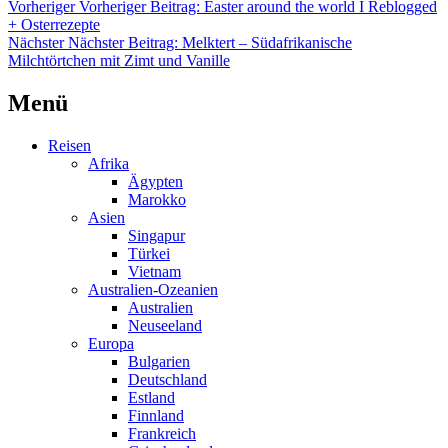
Vorheriger
Vorheriger Beitrag:
Easter around the world I Reblogged
+ Osterrezepte
Nächster
Nächster Beitrag:
Melktert – Südafrikanische
Milchtörtchen mit Zimt und Vanille
Menü
Reisen
Afrika
Ägypten
Marokko
Asien
Singapur
Türkei
Vietnam
Australien-Ozeanien
Australien
Neuseeland
Europa
Bulgarien
Deutschland
Estland
Finnland
Frankreich