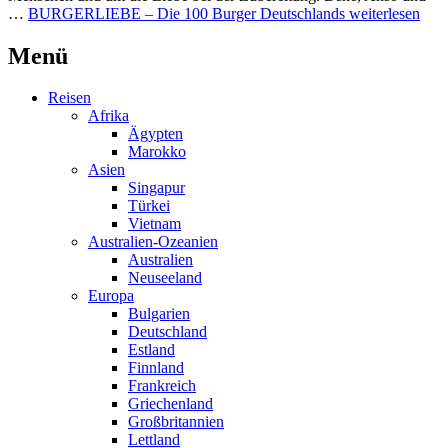
…
BURGERLIEBE – Die 100 Burger Deutschlands
weiterlesen
Menü
Reisen
Afrika
Ägypten
Marokko
Asien
Singapur
Türkei
Vietnam
Australien-Ozeanien
Australien
Neuseeland
Europa
Bulgarien
Deutschland
Estland
Finnland
Frankreich
Griechenland
Großbritannien
Lettland