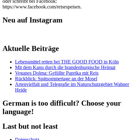
oder schreibt bei Facebook:
https://www.facebook.com/reisespeisen.
Neu auf Instagram
Aktuelle Beiträge
Lebensmittel retten bei THE GOOD FOOD in Köln
Mit dem Kanu durch die brandenburgische Heimat
Veganes Dolma: Gefüllte Paprika mit Reis
Rückblick: Spätsommertage an der Mosel
Artenvielfalt und Telegrafie im Naturschutzgebiet Wahner
Heide
German is too difficult? Choose your
language!
Last but not least
Datenschutz