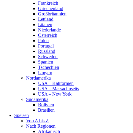
Frankreich
Griechenland
Großbritannien
Lettland
Litauen
Niederlande
Österreich
Polen
Portugal
Russland
Schweden
Spanien
Tschechien
Ungarn
Nordamerika
USA – Kalifornien
USA – Massachusetts
USA – New York
Südamerika
Bolivien
Brasilien
Speisen
Von A bis Z
Nach Regionen
Afrikanisch