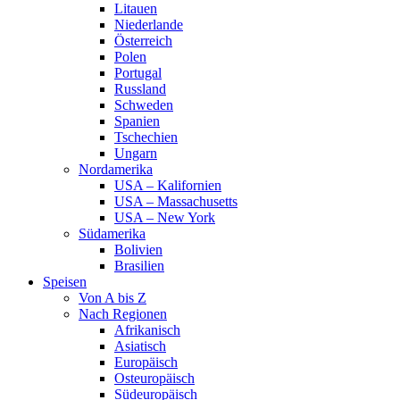
Litauen
Niederlande
Österreich
Polen
Portugal
Russland
Schweden
Spanien
Tschechien
Ungarn
Nordamerika
USA – Kalifornien
USA – Massachusetts
USA – New York
Südamerika
Bolivien
Brasilien
Speisen
Von A bis Z
Nach Regionen
Afrikanisch
Asiatisch
Europäisch
Osteuropäisch
Südeuropäisch