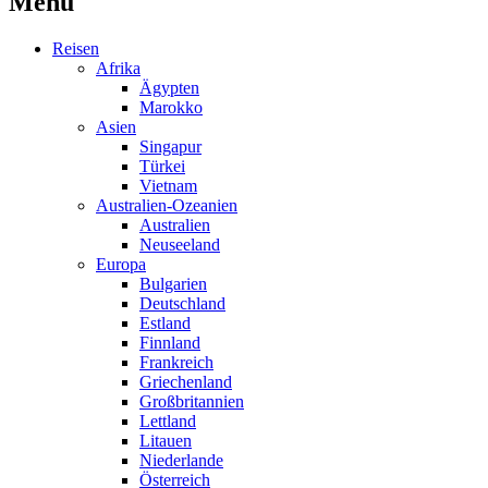
Menü
Reisen
Afrika
Ägypten
Marokko
Asien
Singapur
Türkei
Vietnam
Australien-Ozeanien
Australien
Neuseeland
Europa
Bulgarien
Deutschland
Estland
Finnland
Frankreich
Griechenland
Großbritannien
Lettland
Litauen
Niederlande
Österreich