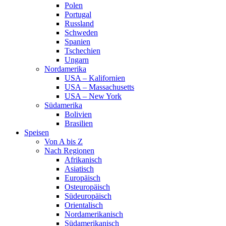
Polen
Portugal
Russland
Schweden
Spanien
Tschechien
Ungarn
Nordamerika
USA – Kalifornien
USA – Massachusetts
USA – New York
Südamerika
Bolivien
Brasilien
Speisen
Von A bis Z
Nach Regionen
Afrikanisch
Asiatisch
Europäisch
Osteuropäisch
Südeuropäisch
Orientalisch
Nordamerikanisch
Südamerikanisch