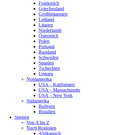
Frankreich
Griechenland
Großbritannien
Lettland
Litauen
Niederlande
Österreich
Polen
Portugal
Russland
Schweden
Spanien
Tschechien
Ungarn
Nordamerika
USA – Kalifornien
USA – Massachusetts
USA – New York
Südamerika
Bolivien
Brasilien
Speisen
Von A bis Z
Nach Regionen
Afrikanisch