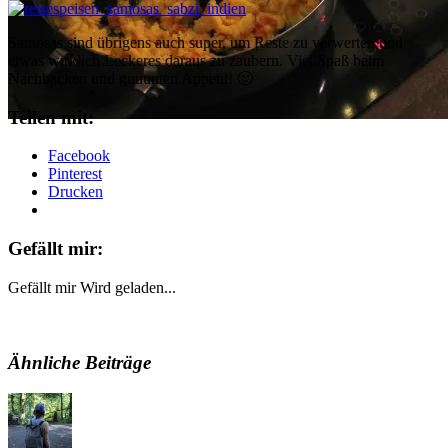
Samosas sind übrigens auch super, um Reste zu verwerten und
etwas wirklich Leckeres daraus zu zaubern. Viel Spaß beim
Nachbacken und guuuuten Appetit! 🙂
Teilen mit:
Facebook
Pinterest
Drucken
Gefällt mir:
Gefällt mir
Wird geladen...
Ähnliche Beiträge