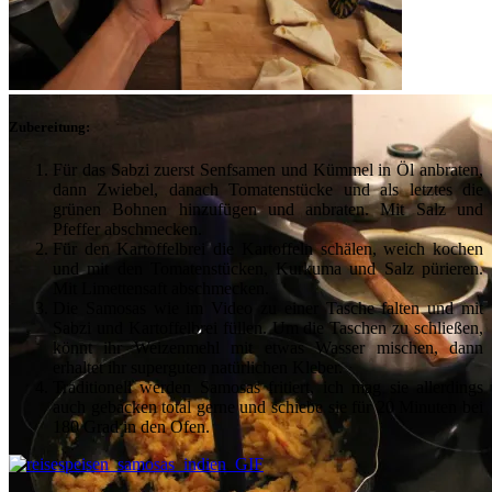
Zubereitung:
Für das Sabzi zuerst Senfsamen und Kümmel in Öl anbraten,
dann Zwiebel, danach Tomatenstücke und als letztes die
grünen Bohnen hinzufügen und anbraten. Mit Salz und
Pfeffer abschmecken.
Für den Kartoffelbrei die Kartoffeln schälen, weich kochen
und mit den Tomatenstücken, Kurkuma und Salz pürieren.
Mit Limettensaft abschmecken.
Die Samosas wie im Video zu einer Tasche falten und mit
Sabzi und Kartoffelbrei füllen. Um die Taschen zu schließen,
könnt ihr Weizenmehl mit etwas Wasser mischen, dann
erhaltet ihr superguten natürlichen Kleber.
Traditionell werden Samosas fritiert, ich mag sie allerdings
auch gebacken total gerne und schiebe sie für 20 Minuten bei
180 Grad in den Ofen.