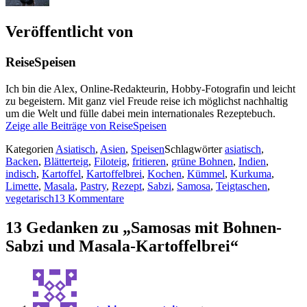
Veröffentlicht von
ReiseSpeisen
Ich bin die Alex, Online-Redakteurin, Hobby-Fotografin und leicht
zu begeistern. Mit ganz viel Freude reise ich möglichst nachhaltig
um die Welt und fülle dabei mein internationales Rezeptebuch.
Zeige alle Beiträge von ReiseSpeisen
Kategorien
Asiatisch
,
Asien
,
Speisen
Schlagwörter
asiatisch
,
Backen
,
Blätterteig
,
Filoteig
,
fritieren
,
grüne Bohnen
,
Indien
,
indisch
,
Kartoffel
,
Kartoffelbrei
,
Kochen
,
Kümmel
,
Kurkuma
,
Limette
,
Masala
,
Pastry
,
Rezept
,
Sabzi
,
Samosa
,
Teigtaschen
,
vegetarisch
13 Kommentare
13 Gedanken zu „Samosas mit Bohnen-
Sabzi und Masala-Kartoffelbrei“