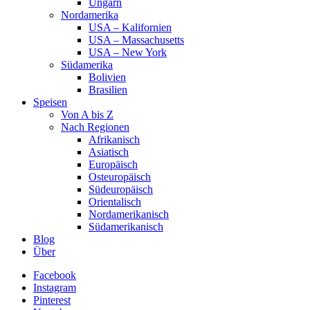
Ungarn
Nordamerika
USA – Kalifornien
USA – Massachusetts
USA – New York
Südamerika
Bolivien
Brasilien
Speisen
Von A bis Z
Nach Regionen
Afrikanisch
Asiatisch
Europäisch
Osteuropäisch
Südeuropäisch
Orientalisch
Nordamerikanisch
Südamerikanisch
Blog
Über
Facebook
Instagram
Pinterest