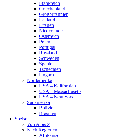
Frankreich
Griechenland
Großbritannien
Lettland
Litauen
Niederlande
Österreich
Polen
Portugal
Russland
Schweden
Spanien
Tschechien
Ungarn
Nordamerika
USA – Kalifornien
USA – Massachusetts
USA – New York
Südamerika
Bolivien
Brasilien
Speisen
Von A bis Z
Nach Regionen
Afrikanisch