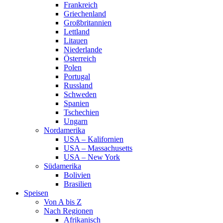
Frankreich
Griechenland
Großbritannien
Lettland
Litauen
Niederlande
Österreich
Polen
Portugal
Russland
Schweden
Spanien
Tschechien
Ungarn
Nordamerika
USA – Kalifornien
USA – Massachusetts
USA – New York
Südamerika
Bolivien
Brasilien
Speisen
Von A bis Z
Nach Regionen
Afrikanisch