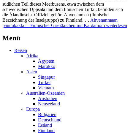
südlichen Teil dieses Meerbusens, etwa zwischen dem
schwedischen Uppsala und dem finnischen Turku, befinden sich
die Ålandinseln. Offiziell gehört Ahvenanmaa (finnische
Bezeichnung der Inselgruppe) zu Finnland, …
Ahvenanmaan
pannukakku – Finnischer Grießkuchen mit Kardamom
weiterlesen
Menü
Reisen
Afrika
Ägypten
Marokko
Asien
Singapur
Türkei
Vietnam
Australien-Ozeanien
Australien
Neuseeland
Europa
Bulgarien
Deutschland
Estland
Finnland