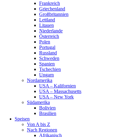
Frankreich
Griechenland
Großbritannien
Lettland
Litauen
Niederlande
Österreich
Polen
Portugal
Russland
Schweden
Spanien
Tschechien
Ungarn
Nordamerika
USA – Kalifornien
USA – Massachusetts
USA – New York
Südamerika
Bolivien
Brasilien
Speisen
Von A bis Z
Nach Regionen
Afrikanisch