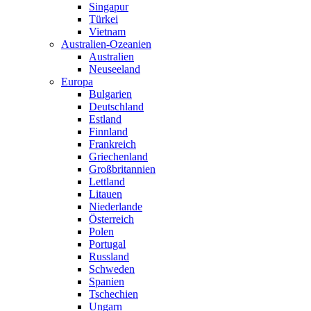
Singapur
Türkei
Vietnam
Australien-Ozeanien
Australien
Neuseeland
Europa
Bulgarien
Deutschland
Estland
Finnland
Frankreich
Griechenland
Großbritannien
Lettland
Litauen
Niederlande
Österreich
Polen
Portugal
Russland
Schweden
Spanien
Tschechien
Ungarn