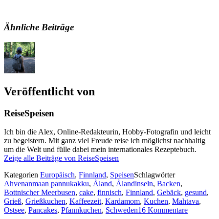
Ähnliche Beiträge
Veröffentlicht von
ReiseSpeisen
Ich bin die Alex, Online-Redakteurin, Hobby-Fotografin und leicht
zu begeistern. Mit ganz viel Freude reise ich möglichst nachhaltig
um die Welt und fülle dabei mein internationales Rezeptebuch.
Zeige alle Beiträge von ReiseSpeisen
Kategorien
Europäisch
,
Finnland
,
Speisen
Schlagwörter
Ahvenanmaan pannukakku
,
Åland
,
Ålandinseln
,
Backen
,
Bottnischer Meerbusen
,
cake
,
finnisch
,
Finnland
,
Gebäck
,
gesund
,
Grieß
,
Grießkuchen
,
Kaffeezeit
,
Kardamom
,
Kuchen
,
Mahtava
,
Ostsee
,
Pancakes
,
Pfannkuchen
,
Schweden
16 Kommentare