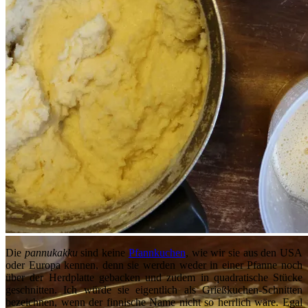
Die
pannukakku
sind keine
Pfannkuchen
, wie wir sie aus den USA
oder Europa kennen, denn sie werden weder in einer Pfanne noch
über der Herdplatte gebacken und zudem i
n
quadratische Stücke
geschnitten. Ich würde sie eigentlich als Grießkuchen-Schnitten
bezeichnen, wenn der finnische Name nicht so herrlich wäre. Egal