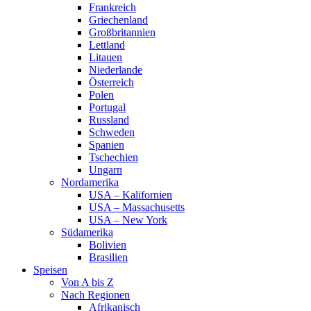
Frankreich
Griechenland
Großbritannien
Lettland
Litauen
Niederlande
Österreich
Polen
Portugal
Russland
Schweden
Spanien
Tschechien
Ungarn
Nordamerika
USA – Kalifornien
USA – Massachusetts
USA – New York
Südamerika
Bolivien
Brasilien
Speisen
Von A bis Z
Nach Regionen
Afrikanisch