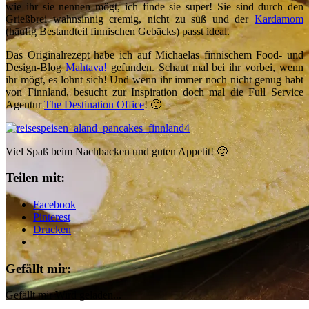
wie ihr sie nennen mögt, ich finde sie super! Sie sind durch den
Grießbrei wahnsinnig cremig, nicht zu süß und der
Kardamom
(häufig Bestandteil finnischen Gebäcks) passt ideal.
Das Originalrezept habe ich auf Michaelas finnischem Food- und
Design-Blog
Mahtava!
gefunden. Schaut mal bei ihr vorbei, wenn
ihr mögt, es lohnt sich! Und wenn ihr immer noch nicht genug habt
von Finnland, besucht zur Inspiration doch mal die Full Service
Agentur
The Destination Office
! 🙂
Viel Spaß beim Nachbacken und guten Appetit! 🙂
Teilen mit:
Facebook
Pinterest
Drucken
Gefällt mir:
Gefällt mir
Wird geladen...