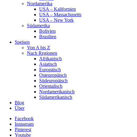
Nordamerika
USA – Kalifornien
USA – Massachusetts
USA – New York
Südamerika
Bolivien
Brasilien
Speisen
Von A bis Z
Nach Regionen
Afrikanisch
Asiatisch
Europäisch
Osteuropäisch
Südeuropäisch
Orientalisch
Nordamerikanisch
Südamerikanisch
Blog
Über
Facebook
Instagram
Pinterest
Youtube