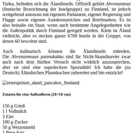
Turku, befinden sich die Ålandinseln. Offiziell gehört
Ahvenanmaa
(finnische Bezeichnung der Inselgruppe) zu Finnland, ist jedoch
weitgehend autonom mit eigenem Parlament, eigener Regierung und
Flagge sowie eigenen Autokennzeichen und Briefmarken. Es ist
also beinahe ein Staat, wenn auch bestimmte Angelegenheiten wie
die Außenpolitik durch Finnland geregelt werden. Klein ist Åland
vielleicht, aber es stecken ganze 6700 Inseln in der Gruppe, von
denen 60 bewohnt sind.
Auch kulinarisch können die Ålandinseln mitreden.
Die
Ahvenanmaan pannukakku
sind für Nicht-Skandinavier zwar
auch nach dem fünften Versuch nicht wirklich auszusprechen,
aber sie sind eine superleckere Spezialität! Ich habe die (zu
Deutsch) Åländischen Pfannkuchen zubereitet und bin entzückt!
Zutaten für eine Auflaufform (26×16 cm):
150 g Grieß
1 l Vollmilch
3 Eier
100 g Zucker
50 g Weizenmehl
1 Prise Salz