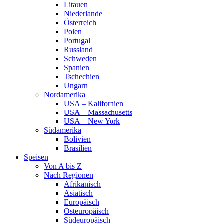
Litauen
Niederlande
Österreich
Polen
Portugal
Russland
Schweden
Spanien
Tschechien
Ungarn
Nordamerika
USA – Kalifornien
USA – Massachusetts
USA – New York
Südamerika
Bolivien
Brasilien
Speisen
Von A bis Z
Nach Regionen
Afrikanisch
Asiatisch
Europäisch
Osteuropäisch
Südeuropäisch