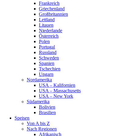
Frankreich
Griechenland
Großbritannien
Lettland
Litauen
Niederlande
Österreich
Polen
Portugal
Russland
Schweden
Spanien
Tschechien
Ungarn
Nordamerika
USA – Kalifornien
USA – Massachusetts
USA – New York
Südamerika
Bolivien
Brasilien
Speisen
Von A bis Z
Nach Regionen
Afrikanisch