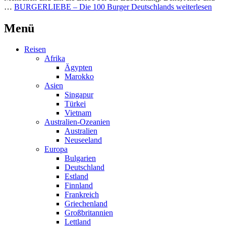
…
BURGERLIEBE – Die 100 Burger Deutschlands
weiterlesen
Menü
Reisen
Afrika
Ägypten
Marokko
Asien
Singapur
Türkei
Vietnam
Australien-Ozeanien
Australien
Neuseeland
Europa
Bulgarien
Deutschland
Estland
Finnland
Frankreich
Griechenland
Großbritannien
Lettland