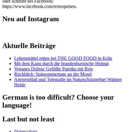
oder schreibt bei Facebook:
https://www.facebook.com/reisespeisen.
Neu auf Instagram
Aktuelle Beiträge
Lebensmittel retten bei THE GOOD FOOD in Köln
Mit dem Kanu durch die brandenburgische Heimat
Veganes Dolma: Gefüllte Paprika mit Reis
Rückblick: Spätsommertage an der Mosel
Artenvielfalt und Telegrafie im Naturschutzgebiet Wahner
Heide
German is too difficult? Choose your
language!
Last but not least
Datenschutz