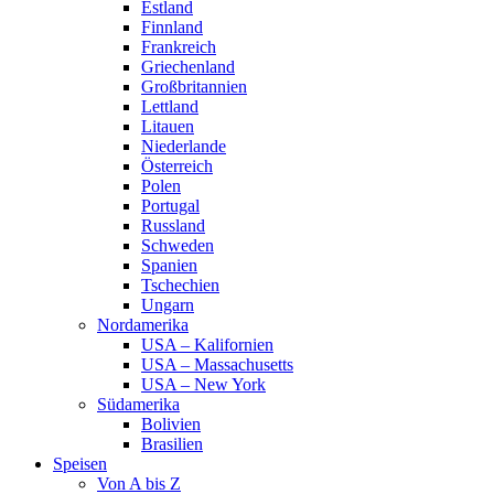
Estland
Finnland
Frankreich
Griechenland
Großbritannien
Lettland
Litauen
Niederlande
Österreich
Polen
Portugal
Russland
Schweden
Spanien
Tschechien
Ungarn
Nordamerika
USA – Kalifornien
USA – Massachusetts
USA – New York
Südamerika
Bolivien
Brasilien
Speisen
Von A bis Z