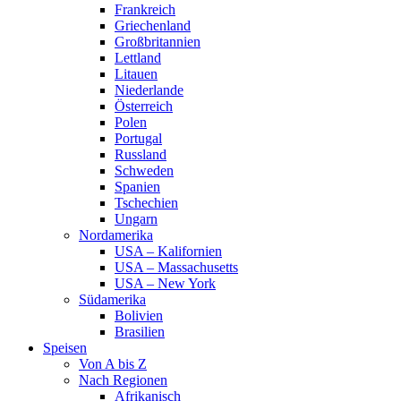
Frankreich
Griechenland
Großbritannien
Lettland
Litauen
Niederlande
Österreich
Polen
Portugal
Russland
Schweden
Spanien
Tschechien
Ungarn
Nordamerika
USA – Kalifornien
USA – Massachusetts
USA – New York
Südamerika
Bolivien
Brasilien
Speisen
Von A bis Z
Nach Regionen
Afrikanisch