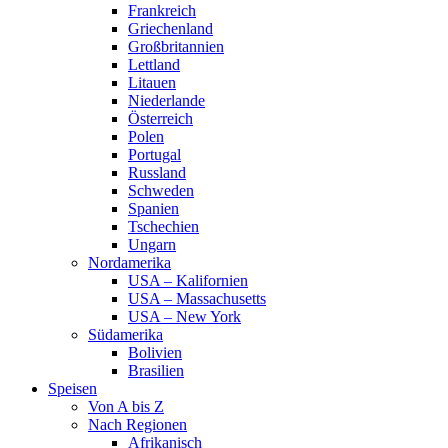
Frankreich
Griechenland
Großbritannien
Lettland
Litauen
Niederlande
Österreich
Polen
Portugal
Russland
Schweden
Spanien
Tschechien
Ungarn
Nordamerika
USA – Kalifornien
USA – Massachusetts
USA – New York
Südamerika
Bolivien
Brasilien
Speisen
Von A bis Z
Nach Regionen
Afrikanisch