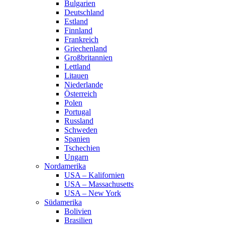
Bulgarien
Deutschland
Estland
Finnland
Frankreich
Griechenland
Großbritannien
Lettland
Litauen
Niederlande
Österreich
Polen
Portugal
Russland
Schweden
Spanien
Tschechien
Ungarn
Nordamerika
USA – Kalifornien
USA – Massachusetts
USA – New York
Südamerika
Bolivien
Brasilien