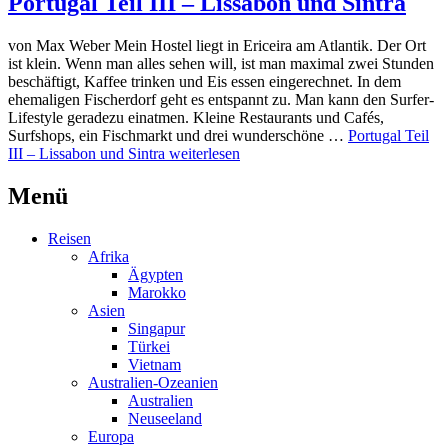
Portugal Teil III – Lissabon und Sintra
von Max Weber Mein Hostel liegt in Ericeira am Atlantik. Der Ort
ist klein. Wenn man alles sehen will, ist man maximal zwei Stunden
beschäftigt, Kaffee trinken und Eis essen eingerechnet. In dem
ehemaligen Fischerdorf geht es entspannt zu. Man kann den Surfer-
Lifestyle geradezu einatmen. Kleine Restaurants und Cafés,
Surfshops, ein Fischmarkt und drei wunderschöne …
Portugal Teil
III – Lissabon und Sintra
weiterlesen
Menü
Reisen
Afrika
Ägypten
Marokko
Asien
Singapur
Türkei
Vietnam
Australien-Ozeanien
Australien
Neuseeland
Europa