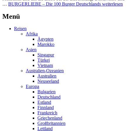
…
BURGERLIEBE – Die 100 Burger Deutschlands
weiterlesen
Menü
Reisen
Afrika
Ägypten
Marokko
Asien
Singapur
Türkei
Vietnam
Australien-Ozeanien
Australien
Neuseeland
Europa
Bulgarien
Deutschland
Estland
Finnland
Frankreich
Griechenland
Großbritannien
Lettland