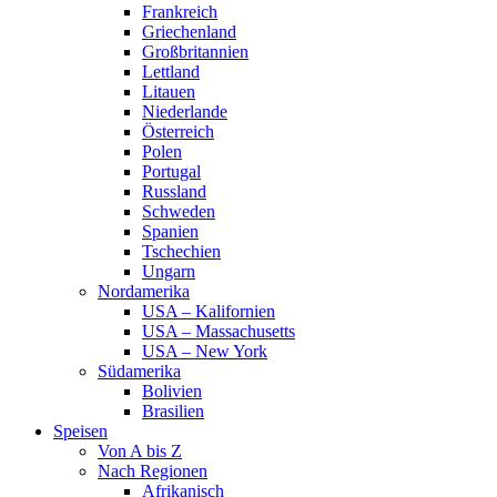
Frankreich
Griechenland
Großbritannien
Lettland
Litauen
Niederlande
Österreich
Polen
Portugal
Russland
Schweden
Spanien
Tschechien
Ungarn
Nordamerika
USA – Kalifornien
USA – Massachusetts
USA – New York
Südamerika
Bolivien
Brasilien
Speisen
Von A bis Z
Nach Regionen
Afrikanisch