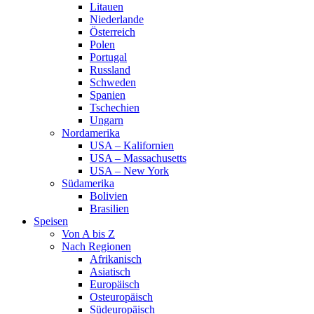
Litauen
Niederlande
Österreich
Polen
Portugal
Russland
Schweden
Spanien
Tschechien
Ungarn
Nordamerika
USA – Kalifornien
USA – Massachusetts
USA – New York
Südamerika
Bolivien
Brasilien
Speisen
Von A bis Z
Nach Regionen
Afrikanisch
Asiatisch
Europäisch
Osteuropäisch
Südeuropäisch