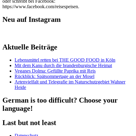
oder schreibt bei Facebook:
https://www.facebook.com/reisespeisen.
Neu auf Instagram
Aktuelle Beiträge
Lebensmittel retten bei THE GOOD FOOD in Köln
Mit dem Kanu durch die brandenburgische Heimat
Veganes Dolma: Gefüllte Paprika mit Reis
Rückblick: Spätsommertage an der Mosel
Artenvielfalt und Telegrafie im Naturschutzgebiet Wahner
Heide
German is too difficult? Choose your
language!
Last but not least
Datenschutz