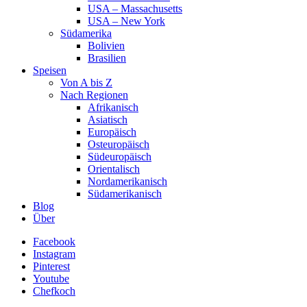
USA – Massachusetts
USA – New York
Südamerika
Bolivien
Brasilien
Speisen
Von A bis Z
Nach Regionen
Afrikanisch
Asiatisch
Europäisch
Osteuropäisch
Südeuropäisch
Orientalisch
Nordamerikanisch
Südamerikanisch
Blog
Über
Facebook
Instagram
Pinterest
Youtube
Chefkoch