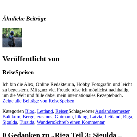
Ähnliche Beiträge
Veröffentlicht von
ReiseSpeisen
Ich bin die Alex, Online-Redakteurin, Hobby-Fotografin und leicht
zu begeistern. Mit ganz viel Freude reise ich möglichst nachhaltig
um die Welt und fülle dabei mein internationales Rezeptebuch.
Zeige alle Beiträge von ReiseSpeisen
Kategorien
Blog
,
Lettland
,
Reisen
Schlagwörter
Auslandssemester
,
Baltikum
,
Berge
,
erasmus
,
Gutmann
,
hiking
,
Latvia
,
Lettland
,
Riga
,
Sigulda
,
Turaida
,
Wandern
Schreib einen Kommentar
0 Gedanken zu „Riga Teil 3: Sigulda –