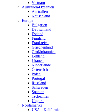
Vietnam
Australien-Ozeanien
Australien
Neuseeland
Europa
Bulgarien
Deutschland
Estland
Finnland
Frankreich
Griechenland
Großbritannien
Lettland
Litauen
Niederlande
Österreich
Polen
Portugal
Russland
Schweden
Spanien
Tschechien
Ungarn
Nordamerika
USA – Kalifornien