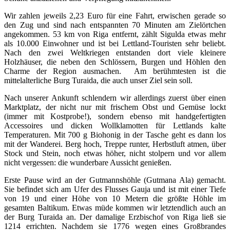
Wir zahlen jeweils 2,23 Euro für eine Fahrt, erwischen gerade so
den Zug und sind nach entspannten 70 Minuten am Zielörtchen
angekommen. 53 km von Riga entfernt, zählt Sigulda etwas mehr
als 10.000 Einwohner und ist bei Lettland-Touristen sehr beliebt.
Nach den zwei Weltkriegen entstanden dort viele kleinere
Holzhäuser, die neben den Schlössern, Burgen und Höhlen den
Charme der Region ausmachen. Am berühmtesten ist die
mittelalterliche Burg Turaida, die auch unser Ziel sein soll.
Nach unserer Ankunft schlendern wir allerdings zuerst über einen
Marktplatz, der nicht nur mit frischem Obst und Gemüse lockt
(immer mit Kostprobe!), sondern ebenso mit handgefertigten
Accessoires und dicken Wollklamotten für Lettlands kalte
Temperaturen. Mit 700 g Biohonig in der Tasche geht es dann los
mit der Wanderei. Berg hoch, Treppe runter, Herbstluft atmen, über
Stock und Stein, noch etwas höher, nicht stolpern und vor allem
nicht vergessen: die wunderbare Aussicht genießen.
Erste Pause wird an der Gutmannshöhle (Gutmana Ala) gemacht.
Sie befindet sich am Ufer des Flusses Gauja und ist mit einer Tiefe
von 19 und einer Höhe von 10 Metern die größte Höhle im
gesamten Baltikum. Etwas müde kommen wir letztendlich auch an
der Burg Turaida an. Der damalige Erzbischof von Riga ließ sie
1214 errichten. Nachdem sie 1776 wegen eines Großbrandes