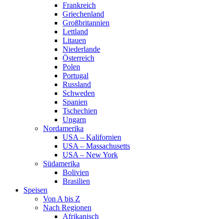
Frankreich
Griechenland
Großbritannien
Lettland
Litauen
Niederlande
Österreich
Polen
Portugal
Russland
Schweden
Spanien
Tschechien
Ungarn
Nordamerika
USA – Kalifornien
USA – Massachusetts
USA – New York
Südamerika
Bolivien
Brasilien
Speisen
Von A bis Z
Nach Regionen
Afrikanisch