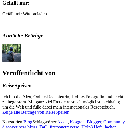
Gefällt mir:
Gefällt mir
Wird geladen...
Ähnliche Beiträge
Veröffentlicht von
ReiseSpeisen
Ich bin die Alex, Online-Redakteurin, Hobby-Fotografin und leicht
zu begeistern. Mit ganz viel Freude reise ich möglichst nachhaltig
um die Welt und fülle dabei mein internationales Rezeptebuch.
Zeige alle Beiträge von ReiseSpeisen
Kategorien
Blog
Schlagwörter
Asien
,
bloggen
,
Blogger
,
Community
,
discover new blogs
,
FaQ
,
firstpagetraverse
,
Holz&Hefe
,
lachen
,