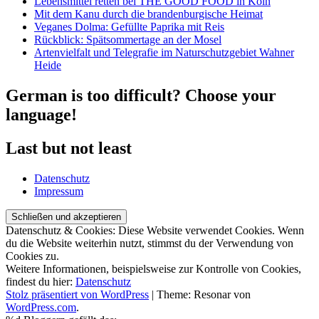
Lebensmittel retten bei THE GOOD FOOD in Köln
Mit dem Kanu durch die brandenburgische Heimat
Veganes Dolma: Gefüllte Paprika mit Reis
Rückblick: Spätsommertage an der Mosel
Artenvielfalt und Telegrafie im Naturschutzgebiet Wahner
Heide
German is too difficult? Choose your
language!
Last but not least
Datenschutz
Impressum
Datenschutz & Cookies: Diese Website verwendet Cookies. Wenn
du die Website weiterhin nutzt, stimmst du der Verwendung von
Cookies zu.
Weitere Informationen, beispielsweise zur Kontrolle von Cookies,
findest du hier:
Datenschutz
Stolz präsentiert von WordPress
|
Theme: Resonar von
WordPress.com
.