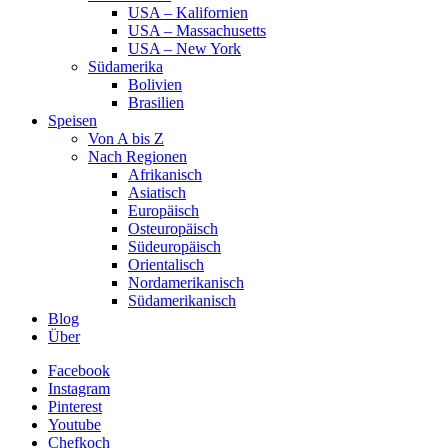
USA – Kalifornien
USA – Massachusetts
USA – New York
Südamerika
Bolivien
Brasilien
Speisen
Von A bis Z
Nach Regionen
Afrikanisch
Asiatisch
Europäisch
Osteuropäisch
Südeuropäisch
Orientalisch
Nordamerikanisch
Südamerikanisch
Blog
Über
Facebook
Instagram
Pinterest
Youtube
Chefkoch