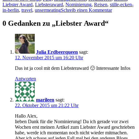
Liebster Award
,
Liebsteraward
,
Nominierung
,
Reisen
,
stille-ecken-
in-berlin
,
travel
,
unsermeating
Schreib einen Kommentar
0 Gedanken zu „Liebster Award“
Julia Erdbeerqueen
sagt:
12. November 2015 um 16:20 Uhr
Das ist ja cool mit dem Liebsteraward 🙂 Interessante Infos
Antworten
marileen
sagt:
22. Oktober 2015 um 21:22 Uhr
Hallo Alex,
lieben Dank für die Nominierung! Da ich gerade vor zwei
Wochen erst meinen Artikel zum Liebster Award geschrieben
habe, werde ich momentan noch nicht wieder mitmachen.
Aber ich schaue auf jeden Fall mal bei den anderen Blogs