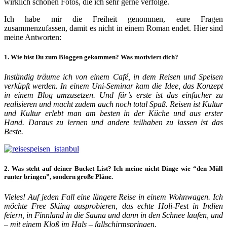
wirklich schönen Fotos, die ich sehr gerne verfolge.
Ich habe mir die Freiheit genommen, eure Fragen
zusammenzufassen, damit es nicht in einem Roman endet. Hier sind
meine Antworten:
1. Wie bist Du zum Bloggen gekommen? Was motiviert dich?
Inständig träume ich von einem Café, in dem Reisen und Speisen
verküpft werden. In einem Uni-Seminar kam die Idee, das Konzept
in einem Blog umzusetzen. Und für’s erste ist das einfacher zu
realisieren und macht zudem auch noch total Spaß. Reisen ist Kultur
und Kultur erlebt man am besten in der Küche und aus erster
Hand. Daraus zu lernen und andere teilhaben zu lassen ist das
Beste.
2. Was steht auf deiner Bucket List? Ich meine nicht Dinge wie “den Müll
runter bringen”, sondern große Pläne.
Vieles! Auf jeden Fall eine längere Reise in einem Wohnwagen. Ich
möchte Free Skiing ausprobieren, das echte Holi-Fest in Indien
feiern, in Finnland in die Sauna und dann in den Schnee laufen, und
– mit einem Kloß im Hals – fallschirmspringen.