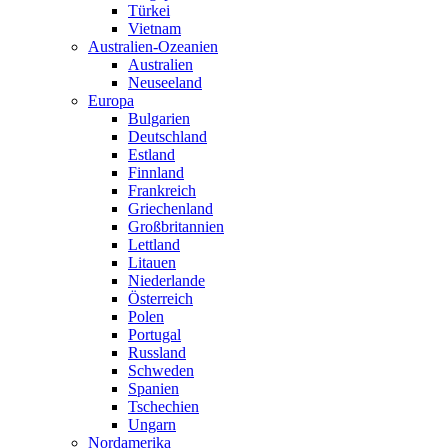
Türkei
Vietnam
Australien-Ozeanien
Australien
Neuseeland
Europa
Bulgarien
Deutschland
Estland
Finnland
Frankreich
Griechenland
Großbritannien
Lettland
Litauen
Niederlande
Österreich
Polen
Portugal
Russland
Schweden
Spanien
Tschechien
Ungarn
Nordamerika