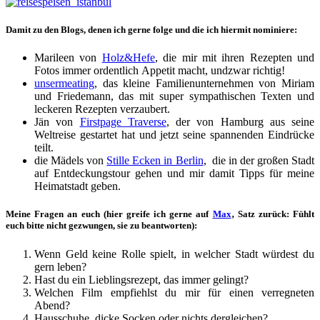
Damit zu den Blogs, denen ich gerne folge und die ich hiermit nominiere:
Marileen von
Holz&Hefe
, die mir mit ihren Rezepten und
Fotos immer ordentlich Appetit macht, undzwar richtig!
unsermeating
, das kleine Familienunternehmen von Miriam
und Friedemann, das mit super sympathischen Texten und
leckeren Rezepten verzaubert.
Jän von
Firstpage Traverse
, der von Hamburg aus seine
Weltreise gestartet hat und jetzt seine spannenden Eindrücke
teilt.
die Mädels von
Stille Ecken in Berlin
, die in der großen Stadt
auf Entdeckungstour gehen und mir damit Tipps für meine
Heimatstadt geben.
Meine Fragen an euch (hier greife ich gerne auf
Max
‚ Satz zurück: Fühlt
euch bitte nicht gezwungen, sie zu beantworten):
Wenn Geld keine Rolle spielt, in welcher Stadt würdest du
gern leben?
Hast du ein Lieblingsrezept, das immer gelingt?
Welchen Film empfiehlst du mir für einen verregneten
Abend?
Hausschuhe, dicke Socken oder nichts dergleichen?