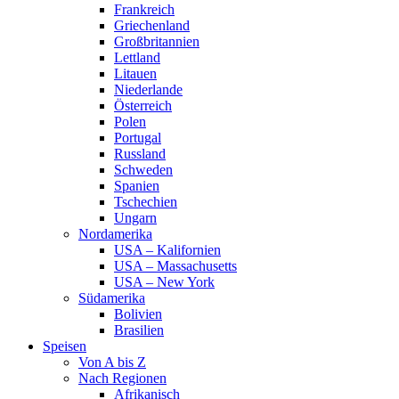
Frankreich
Griechenland
Großbritannien
Lettland
Litauen
Niederlande
Österreich
Polen
Portugal
Russland
Schweden
Spanien
Tschechien
Ungarn
Nordamerika
USA – Kalifornien
USA – Massachusetts
USA – New York
Südamerika
Bolivien
Brasilien
Speisen
Von A bis Z
Nach Regionen
Afrikanisch