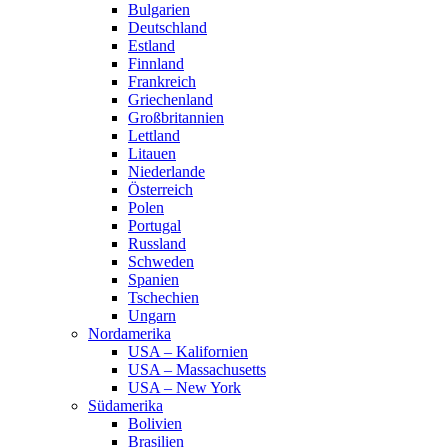
Bulgarien
Deutschland
Estland
Finnland
Frankreich
Griechenland
Großbritannien
Lettland
Litauen
Niederlande
Österreich
Polen
Portugal
Russland
Schweden
Spanien
Tschechien
Ungarn
Nordamerika
USA – Kalifornien
USA – Massachusetts
USA – New York
Südamerika
Bolivien
Brasilien