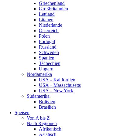
Griechenland
Großbritannien
Lettland
Litauen
Niederlande
Österreich
Polen
Portugal
Russland
Schweden
Spanien
Tschechien
Ungarn
Nordamerika
USA – Kalifornien
USA – Massachusetts
USA – New York
Südamerika
Bolivien
Brasilien
Speisen
Von A bis Z
Nach Regionen
Afrikanisch
Asiatisch