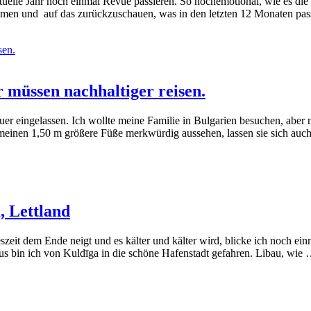
tuelle Jahr noch einmal Revue passieren. So hochemotional, wie es d
hmen und auf das zurückzuschauen, was in den letzten 12 Monaten pas
 müssen nachhaltiger reisen.
 eingelassen. Ich wollte meine Familie in Bulgarien besuchen, aber n
i meinen 1,50 m größere Füße merkwürdig aussehen, lassen sie sich au
, Lettland
eszeit dem Ende neigt und es kälter und kälter wird, blicke ich noch 
 Bus bin ich von Kuldīga in die schöne Hafenstadt gefahren. Libau, wie