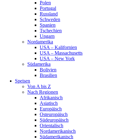
Polen
Portugal
Russland
Schweden
Spanien
Tschechien
Ungarn
Nordamerika
USA – Kalifornien
USA – Massachusetts
USA – New York
Südamerika
Bolivien
Brasilien
Speisen
Von A bis Z
Nach Regionen
Afrikanisch
Asiatisch
Europäisch
Osteuropäisch
Südeuropäisch
Orientalisch
Nordamerikanisch
Südamerikanisch