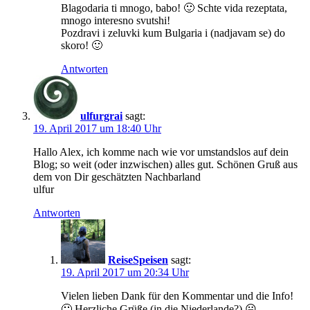
Blagodaria ti mnogo, babo! 🙂 Schte vida rezeptata,
mnogo interesno svutshi!
Pozdravi i zeluvki kum Bulgaria i (nadjavam se) do
skoro! 🙂
Antworten
ulfurgrai
sagt:
19. April 2017 um 18:40 Uhr
Hallo Alex, ich komme nach wie vor umstandslos auf dein
Blog; so weit (oder inzwischen) alles gut. Schönen Gruß aus
dem von Dir geschätzten Nachbarland
ulfur
Antworten
ReiseSpeisen
sagt:
19. April 2017 um 20:34 Uhr
Vielen lieben Dank für den Kommentar und die Info!
🙂 Herzliche Grüße (in die Niederlande?) 😛