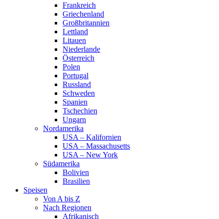
Frankreich
Griechenland
Großbritannien
Lettland
Litauen
Niederlande
Österreich
Polen
Portugal
Russland
Schweden
Spanien
Tschechien
Ungarn
Nordamerika
USA – Kalifornien
USA – Massachusetts
USA – New York
Südamerika
Bolivien
Brasilien
Speisen
Von A bis Z
Nach Regionen
Afrikanisch