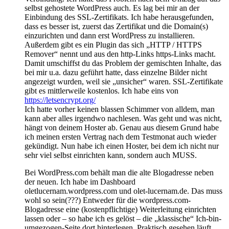
selbst gehostete WordPress auch. Es lag bei mir an der
Einbindung des SSL-Zertifikats. Ich habe herausgefunden,
dass es besser ist, zuerst das Zertifikat und die Domain(s)
einzurichten und dann erst WordPress zu installieren.
Außerdem gibt es ein Plugin das sich „HTTP / HTTPS
Remover“ nennt und aus den http-Links https-Links macht.
Damit umschiffst du das Problem der gemischten Inhalte, das
bei mir u.a. dazu geführt hatte, dass einzelne Bilder nicht
angezeigt wurden, weil sie „unsicher“ waren. SSL-Zertifikate
gibt es mittlerweile kostenlos. Ich habe eins von
https://letsencrypt.org/
Ich hatte vorher keinen blassen Schimmer von alldem, man
kann aber alles irgendwo nachlesen. Was geht und was nicht,
hängt von deinem Hoster ab. Genau aus diesem Grund habe
ich meinen ersten Vertrag nach dem Testmonat auch wieder
gekündigt. Nun habe ich einen Hoster, bei dem ich nicht nur
sehr viel selbst einrichten kann, sondern auch MUSS.
Bei WordPress.com behält man die alte Blogadresse neben
der neuen. Ich habe im Dashboard
oletlucernam.wordpress.com und olet-lucernam.de. Das muss
wohl so sein(???) Entweder für die wordpress.com-
Blogadresse eine (kostenpflichtige) Weiterleitung einrichten
lassen oder – so habe ich es gelöst – die „klassische“ Ich-bin-
umgezogen-Seite dort hinterlegen. Praktisch gesehen läuft