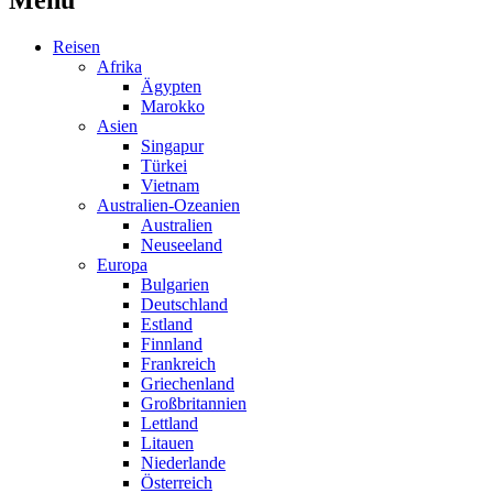
Reisen
Afrika
Ägypten
Marokko
Asien
Singapur
Türkei
Vietnam
Australien-Ozeanien
Australien
Neuseeland
Europa
Bulgarien
Deutschland
Estland
Finnland
Frankreich
Griechenland
Großbritannien
Lettland
Litauen
Niederlande
Österreich