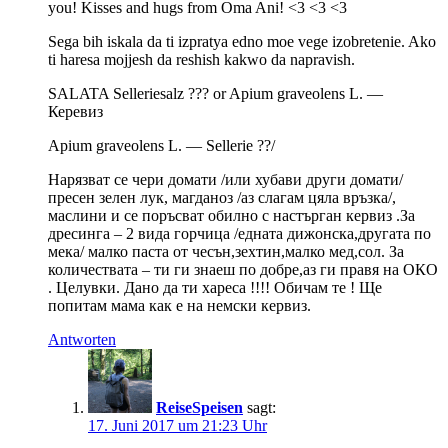
you! Kisses and hugs from Oma Ani! <3 <3 <3
Sega bih iskala da ti izpratya edno moe vege izobretenie. Ako
ti haresa mojjesh da reshish kakwo da napravish.
SALATA Selleriesalz ??? оr Apium graveolens L. —
Керевиз
Apium graveolens L. — Sellerie ??/
Нарязват се чери домати /или хубави други домати/
пресен зелен лук, магданоз /аз слагам цяла връзка/,
маслини и се поръсват обилно с настърган кервиз .За
дресинга – 2 вида горчица /едната дижонска,другата по
мека/ малко паста от чесън,зехтин,малко мед,сол. За
количествата – ти ги знаеш по добре,аз ги правя на ОКО
. Целувки. Дано да ти хареса !!!! Обичам те ! Ще
попитам мама как е на немски кервиз.
Antworten
ReiseSpeisen
sagt:
17. Juni 2017 um 21:23 Uhr