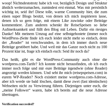
woop! Nichtsdestotrotz habe ich vor, bezüglich Design und Struktur
ähnlich weiterzumachen, zumindest erst einmal. Was mir persönlich
wichtig ist, seid ihr! Diese tolle, warme Community hier, die zum
einen super Blogs besitzt, von denen ich mich inspirieren lasse,
denen ich so gern folge, mit einem Like zuwinke oder Beiträge
kommentiere. Zum anderen schenkt ihr ReiseSpeisen so liebe
Aufmerksamkeit und füllt den Blog mit Leben. Dafür ein riesiges
Danke! Mit meinem Umzug auf eine selbstgehostete (immer noch
WordPress-)Seite finde ich euch leider nicht mehr so einfach, denn
der „Reader“ ist verschwunden, in dem ich immer durch neue
Beiträge gestöbert habe. Und weil mir das Ganze noch nicht zu 100
Prozent klar ist, frage ich einfach euch: Seid ihr noch da?
Das heißt, gibt es die WordPress-Community auch ohne die
wordpress.com-Tarife? Ich konnte nicht herausfinden, ob ich euch
immer noch folge und mir eure Beiträge irgendwie (ohne Reader)
angezeigt werden können. Und seht ihr mich (reisepspeisen.com) in
eurem WP-Reader? Noch existiert meine wordpress.com-Adresse,
aber ich werde sie bald löschen, damit diese zwei (fast identischen)
Webseiten nicht zu Verwirrung führen. Diejenigen unter euch, die
„meine Follower“ waren, habe ich bereits auf die neue Adresse
übertragen.
Verification succeeded?