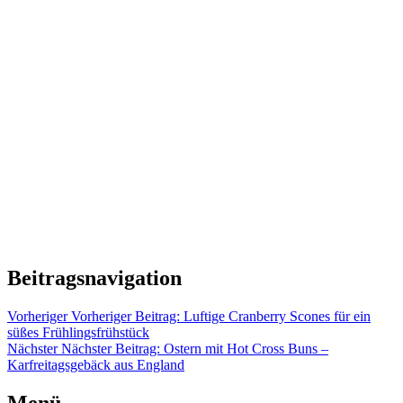
Beitragsnavigation
Vorheriger
Vorheriger Beitrag:
Luftige Cranberry Scones für ein
süßes Frühlingsfrühstück
Nächster
Nächster Beitrag:
Ostern mit Hot Cross Buns –
Karfreitagsgebäck aus England
Menü