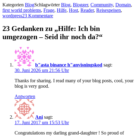
Kategorien
Blog
Schlagwörter
Blog
,
Blogger
,
Community
,
Domain
,
first world problems
,
Frage
,
Hilfe
,
Host
,
Reader
,
Reisespeisen
,
wordpress
23 Kommentare
23 Gedanken zu „Hilfe: Ich bin
umgezogen – Seid ihr noch da?“
b"asta binance h"anvisningskod
sagt:
30. Juni 2026 um 21:56 Uhr
Thanks for sharing. I read many of your blog posts, cool, your
blog is very good.
Antworten
Ani
sagt:
17. Juni 2017 um 15:53 Uhr
Congratulations my darling grand-daughter ! So proud of