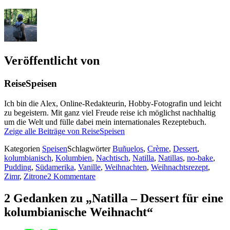
Veröffentlicht von
ReiseSpeisen
Ich bin die Alex, Online-Redakteurin, Hobby-Fotografin und leicht
zu begeistern. Mit ganz viel Freude reise ich möglichst nachhaltig
um die Welt und fülle dabei mein internationales Rezeptebuch.
Zeige alle Beiträge von ReiseSpeisen
Kategorien
Speisen
Schlagwörter
Buñuelos
,
Crème
,
Dessert
,
kolumbianisch
,
Kolumbien
,
Nachtisch
,
Natilla
,
Natillas
,
no-bake
,
Pudding
,
Südamerika
,
Vanille
,
Weihnachten
,
Weihnachtsrezept
,
Zimr
,
Zitrone
2 Kommentare
2 Gedanken zu „Natilla – Dessert für eine
kolumbianische Weihnacht“