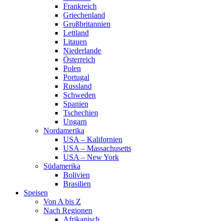
Frankreich
Griechenland
Großbritannien
Lettland
Litauen
Niederlande
Österreich
Polen
Portugal
Russland
Schweden
Spanien
Tschechien
Ungarn
Nordamerika
USA – Kalifornien
USA – Massachusetts
USA – New York
Südamerika
Bolivien
Brasilien
Speisen
Von A bis Z
Nach Regionen
Afrikanisch