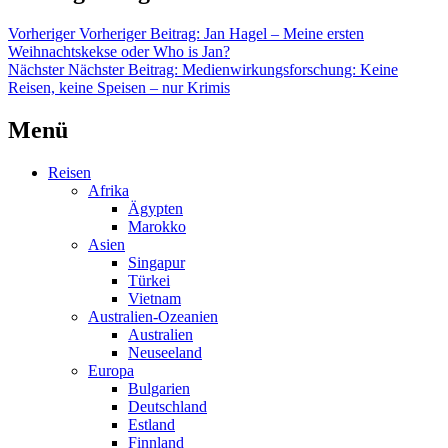
Vorheriger
Vorheriger Beitrag:
Jan Hagel – Meine ersten
Weihnachtskekse oder Who is Jan?
Nächster
Nächster Beitrag:
Medienwirkungsforschung: Keine
Reisen, keine Speisen – nur Krimis
Menü
Reisen
Afrika
Ägypten
Marokko
Asien
Singapur
Türkei
Vietnam
Australien-Ozeanien
Australien
Neuseeland
Europa
Bulgarien
Deutschland
Estland
Finnland