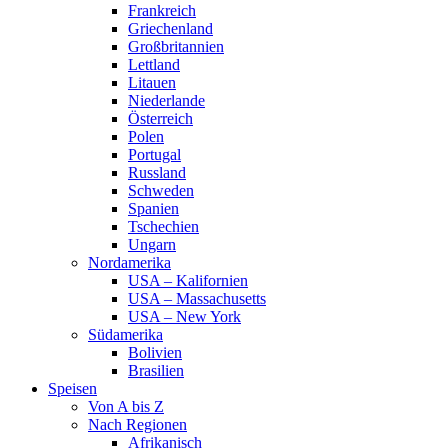
Frankreich
Griechenland
Großbritannien
Lettland
Litauen
Niederlande
Österreich
Polen
Portugal
Russland
Schweden
Spanien
Tschechien
Ungarn
Nordamerika
USA – Kalifornien
USA – Massachusetts
USA – New York
Südamerika
Bolivien
Brasilien
Speisen
Von A bis Z
Nach Regionen
Afrikanisch