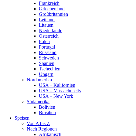
Frankreich
Griechenland
Großbritannien
Lettland
Litauen
Niederlande
Österreich
Polen
Portugal
Russland
Schweden
Spanien
Tschechien
Ungarn
Nordamerika
USA – Kalifornien
USA – Massachusetts
USA – New York
Südamerika
Bolivien
Brasilien
Speisen
Von A bis Z
Nach Regionen
Afrikanisch