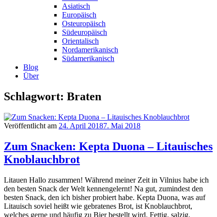
Asiatisch
Europäisch
Osteuropäisch
Südeuropäisch
Orientalisch
Nordamerikanisch
Südamerikanisch
Blog
Über
Schlagwort: Braten
Veröffentlicht am
24. April 2018
7. Mai 2018
Zum Snacken: Kepta Duona – Litauisches
Knoblauchbrot
Litauen Hallo zusammen! Während meiner Zeit in Vilnius habe ich
den besten Snack der Welt kennengelernt! Na gut, zumindest den
besten Snack, den ich bisher probiert habe. Kepta Duona, was auf
Litauisch soviel heißt wie gebratenes Brot, ist Knoblauchbrot,
welches gerne und häufig zu Bier bestellt wird. Fettig, salzig,