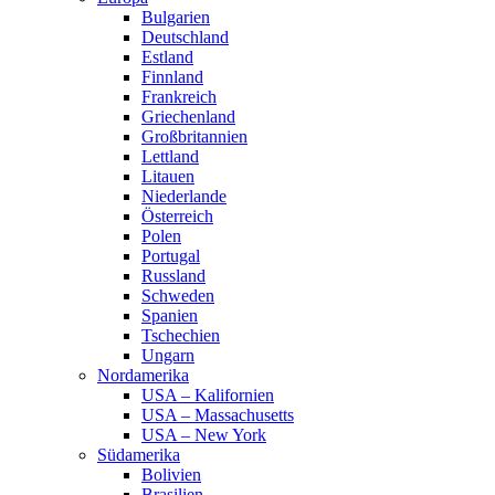
Bulgarien
Deutschland
Estland
Finnland
Frankreich
Griechenland
Großbritannien
Lettland
Litauen
Niederlande
Österreich
Polen
Portugal
Russland
Schweden
Spanien
Tschechien
Ungarn
Nordamerika
USA – Kalifornien
USA – Massachusetts
USA – New York
Südamerika
Bolivien
Brasilien