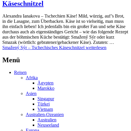
Käseschnitzel
Alexandra Ianakova – Tschechien Käse! Mild, würzig, auf’s Brot,
in die Lasagne, zum Überbacken. Käse ist so vielseitig, man muss
ihn einfach lieben! Ich jedenfalls bin ein großer Fan und sehe Käse
durchaus auch als eigenständiges Gericht – wie das folgende Rezept
aus der böhmischen Küche bestätigt: Smažený Sýr oder kurz
Smazak (wörtlich: gebratener/gebackener Käse). Zutaten: …
Smažený Sýr – Tschechisches Käseschnitzel
weiterlesen
Menü
Reisen
Afrika
Ägypten
Marokko
Asien
Singapur
Türkei
Vietnam
Australien-Ozeanien
Australien
Neuseeland
Europa