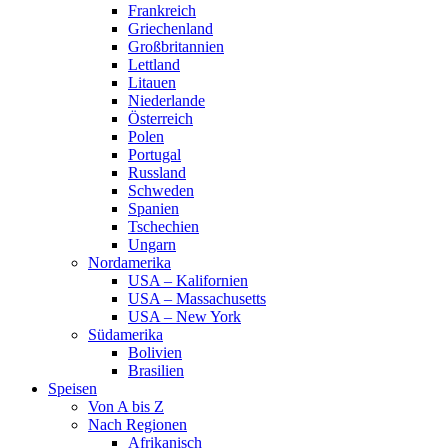
Frankreich
Griechenland
Großbritannien
Lettland
Litauen
Niederlande
Österreich
Polen
Portugal
Russland
Schweden
Spanien
Tschechien
Ungarn
Nordamerika
USA – Kalifornien
USA – Massachusetts
USA – New York
Südamerika
Bolivien
Brasilien
Speisen
Von A bis Z
Nach Regionen
Afrikanisch