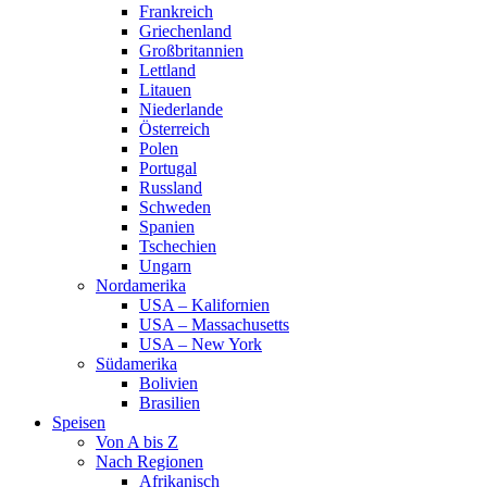
Frankreich
Griechenland
Großbritannien
Lettland
Litauen
Niederlande
Österreich
Polen
Portugal
Russland
Schweden
Spanien
Tschechien
Ungarn
Nordamerika
USA – Kalifornien
USA – Massachusetts
USA – New York
Südamerika
Bolivien
Brasilien
Speisen
Von A bis Z
Nach Regionen
Afrikanisch