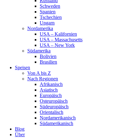
Russland
Schweden
Spanien
Tschechien
Ungarn
Nordamerika
USA – Kalifornien
USA – Massachusetts
USA – New York
Südamerika
Bolivien
Brasilien
Speisen
Von A bis Z
Nach Regionen
Afrikanisch
Asiatisch
Europäisch
Osteuropäisch
Südeuropäisch
Orientalisch
Nordamerikanisch
Südamerikanisch
Blog
Über