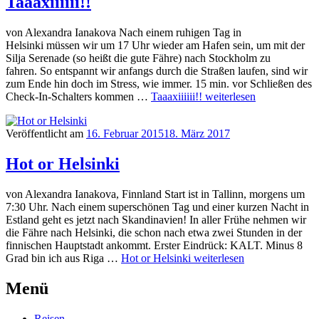
Taaaxiiiiii!!
von Alexandra Ianakova Nach einem ruhigen Tag in
Helsinki müssen wir um 17 Uhr wieder am Hafen sein, um mit der
Silja Serenade (so heißt die gute Fähre) nach Stockholm zu
fahren. So entspannt wir anfangs durch die Straßen laufen, sind wir
zum Ende hin doch im Stress, wie immer. 15 min. vor Schließen des
Check-In-Schalters kommen …
Taaaxiiiiii!!
weiterlesen
Veröffentlicht am
16. Februar 2015
18. März 2017
Hot or Helsinki
von Alexandra Ianakova, Finnland Start ist in Tallinn, morgens um
7:30 Uhr. Nach einem superschönen Tag und einer kurzen Nacht in
Estland geht es jetzt nach Skandinavien! In aller Frühe nehmen wir
die Fähre nach Helsinki, die schon nach etwa zwei Stunden in der
finnischen Hauptstadt ankommt. Erster Eindrück: KALT. Minus 8
Grad bin ich aus Riga …
Hot or Helsinki
weiterlesen
Menü
Reisen