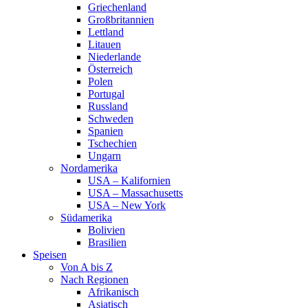
Griechenland
Großbritannien
Lettland
Litauen
Niederlande
Österreich
Polen
Portugal
Russland
Schweden
Spanien
Tschechien
Ungarn
Nordamerika
USA – Kalifornien
USA – Massachusetts
USA – New York
Südamerika
Bolivien
Brasilien
Speisen
Von A bis Z
Nach Regionen
Afrikanisch
Asiatisch