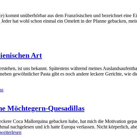
e) kommt unüberhörbar aus dem Französischen und bezeichnet eine Eier
. Jeder hat wohl schon einmal ein Omelett in der Pfanne gebacken, mei
lienischen Art
rstehen, ist uns bekannt. Spätestens während meines Auslandsaufenthal
eben gewöhnlicher Pasta gibt es noch andere leckere Gerichte, wie dies
he Möchtegern-Quesadillas
ckere Coca Mallorquina gebacken habe, hat mich die Motivation gepac
chmal nachgelesen und ich hatte Europa verlassen. Nicht körperlich, ab
weiterlesen