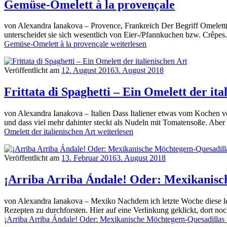
Gemüse-Omelett à la provençale
von Alexandra Ianakova – Provence, Frankreich Der Begriff Omelett(
unterscheidet sie sich wesentlich von Eier-/Pfannkuchen bzw. Crêpes
Gemüse-Omelett à la provençale
weiterlesen
Veröffentlicht am
12. August 2016
3. August 2018
Frittata di Spaghetti – Ein Omelett der ita
von Alexandra Ianakova – Italien Dass Italiener etwas vom Kochen ve
und dass viel mehr dahinter steckt als Nudeln mit Tomatensoße. Aber n
Omelett der italienischen Art
weiterlesen
Veröffentlicht am
13. Februar 2016
3. August 2018
¡Arriba Arriba Ándale! Oder: Mexikanisc
von Alexandra Ianakova – Mexiko Nachdem ich letzte Woche diese le
Rezepten zu durchforsten. Hier auf eine Verlinkung geklickt, dort no
¡Arriba Arriba Ándale! Oder: Mexikanische Möchtegern-Quesadillas