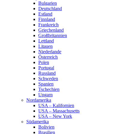
Bulgarien
Deutschland
Estland
Finnland
Frankreich
Griechenland
Großbritannien
Lettland
Litauen
Niederlande
Österreich
Polen
Portugal
Russland
Schweden
Spanien
Tschechien
Ungarn
Nordamerika
USA – Kalifornien
USA – Massachusetts
USA – New York
Südamerika
Bolivien
Brasilien