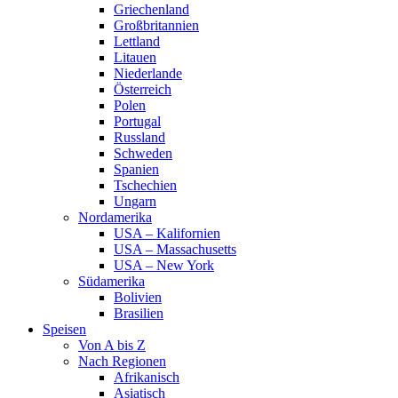
Griechenland
Großbritannien
Lettland
Litauen
Niederlande
Österreich
Polen
Portugal
Russland
Schweden
Spanien
Tschechien
Ungarn
Nordamerika
USA – Kalifornien
USA – Massachusetts
USA – New York
Südamerika
Bolivien
Brasilien
Speisen
Von A bis Z
Nach Regionen
Afrikanisch
Asiatisch