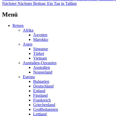
Nächster
Nächster Beitrag:
Ein Tag in Tallinn
Menü
Reisen
Afrika
Ägypten
Marokko
Asien
Singapur
Türkei
Vietnam
Australien-Ozeanien
Australien
Neuseeland
Europa
Bulgarien
Deutschland
Estland
Finnland
Frankreich
Griechenland
Großbritannien
Lettland