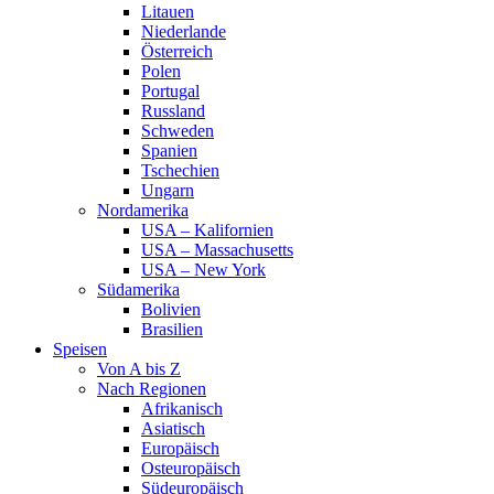
Litauen
Niederlande
Österreich
Polen
Portugal
Russland
Schweden
Spanien
Tschechien
Ungarn
Nordamerika
USA – Kalifornien
USA – Massachusetts
USA – New York
Südamerika
Bolivien
Brasilien
Speisen
Von A bis Z
Nach Regionen
Afrikanisch
Asiatisch
Europäisch
Osteuropäisch
Südeuropäisch