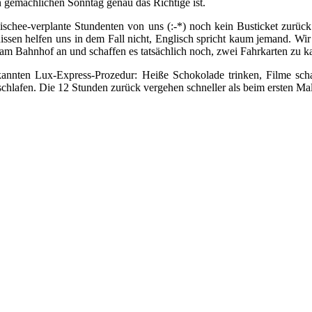
en gemächlichen Sonntag genau das Richtige ist.
schee-verplante Stundenten von uns (:-*) noch kein Busticket zurück 
sen helfen uns in dem Fall nicht, Englisch spricht kaum jemand. Wir 
am Bahnhof an und schaffen es tatsächlich noch, zwei Fahrkarten zu k
kannten Lux-Express-Prozedur: Heiße Schokolade trinken, Filme scha
 schlafen. Die 12 Stunden zurück vergehen schneller als beim ersten Ma