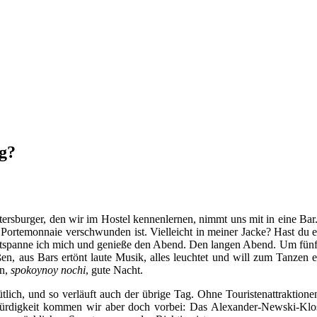
ag?
Petersburger, den wir im Hostel kennenlernen, nimmt uns mit in eine B
 mein Portemonnaie verschwunden ist. Vielleicht in meiner Jacke? Hast 
entspanne ich mich und genieße den Abend. Den langen Abend. Um fünf U
n, aus Bars ertönt laute Musik, alles leuchtet und will zum Tanzen e
nn,
spokoynoy nochi
, gute Nacht.
ütlich, und so verläuft auch der übrige Tag. Ohne Touristenattraktio
würdigkeit kommen wir aber doch vorbei: Das Alexander-Newski-Klost