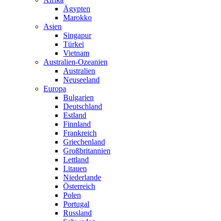
Ägypten
Marokko
Asien
Singapur
Türkei
Vietnam
Australien-Ozeanien
Australien
Neuseeland
Europa
Bulgarien
Deutschland
Estland
Finnland
Frankreich
Griechenland
Großbritannien
Lettland
Litauen
Niederlande
Österreich
Polen
Portugal
Russland