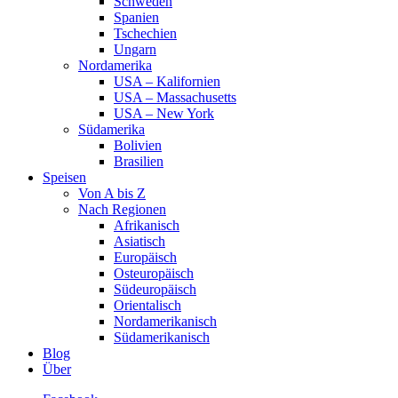
Schweden
Spanien
Tschechien
Ungarn
Nordamerika
USA – Kalifornien
USA – Massachusetts
USA – New York
Südamerika
Bolivien
Brasilien
Speisen
Von A bis Z
Nach Regionen
Afrikanisch
Asiatisch
Europäisch
Osteuropäisch
Südeuropäisch
Orientalisch
Nordamerikanisch
Südamerikanisch
Blog
Über