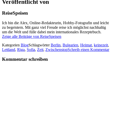
Veröffentlicht von
ReiseSpeisen
Ich bin die Alex, Online-Redakteurin, Hobby-Fotografin und leicht
zu begeistern. Mit ganz viel Freude reise ich möglichst nachhaltig
um die Welt und fülle dabei mein internationales Rezeptebuch.
Zeige alle Beiträge von ReiseSpeisen
Kategorien
Blog
Schlagwörter
Berlin
,
Bulgarien
,
Heimat
,
keinezeit
,
Lettland
,
Riga
,
Sofia
,
Zeit
,
Zwischenstop
Schreib einen Kommentar
Kommentar schreiben