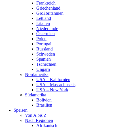
Frankreich
Griechenland
Großbritannien
Lettland
Litauen
Niederlande
Österreich
Polen
Portugal
Russland
Schweden
Spanien
Tschechien
Ungarn
Nordamerika
USA – Kalifornien
USA – Massachusetts
USA – New York
Südamerika
Bolivien
Brasilien
Speisen
Von A bis Z
Nach Regionen
Afrikanisch