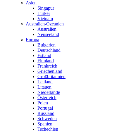
Asien
Singapur
Türkei
Vietnam
Australien-Ozeanien
Australien
Neuseeland
Europa
Bulgarien
Deutschland
Estland
Finnland
Frankreich
Griechenland
Großbritannien
Lettland
Litauen
Niederlande
Österreich
Polen
Portugal
Russland
Schweden
Spanien
Tschechien