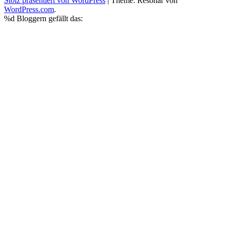
Stolz präsentiert von WordPress
|
Theme: Resonar von
WordPress.com
.
%d
Bloggern gefällt das: