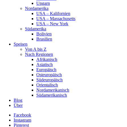
Ungarn
Nordamerika
USA – Kalifornien
USA – Massachusetts
USA – New York
Südamerika
Bolivien
Brasilien
Speisen
Von A bis Z
Nach Regionen
Afrikanisch
Asiatisch
Europäisch
Osteuropäisch
Südeuropäisch
Orientalisch
Nordamerikanisch
Südamerikanisch
Blog
Über
Facebook
Instagram
Pinterest