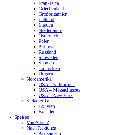
Frankreich
Griechenland
Großbritannien
Lettland
Litauen
Niederlande
Österreich
Polen
Portugal
Russland
Schweden
Spanien
Tschechien
Ungarn
Nordamerika
USA – Kalifornien
USA – Massachusetts
USA – New York
Südamerika
Bolivien
Brasilien
Speisen
Von A bis Z
Nach Regionen
Afrikanisch