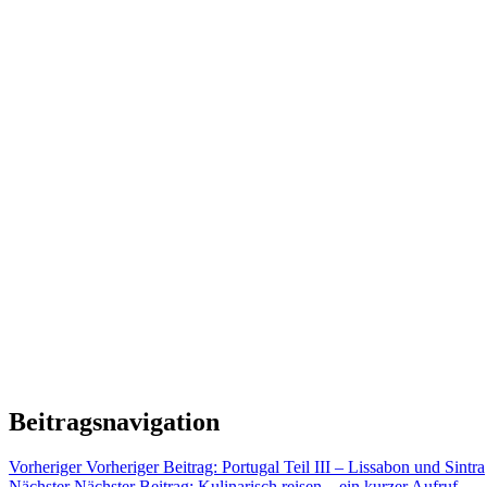
Beitragsnavigation
Vorheriger
Vorheriger Beitrag:
Portugal Teil III – Lissabon und Sintra
Nächster
Nächster Beitrag:
Kulinarisch reisen – ein kurzer Aufruf