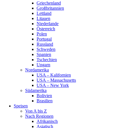
Griechenland
Großbritannien
Lettland
Litauen
Niederlande
Österreich
Polen
Portugal
Russland
Schweden
Spanien
Tschechien
Ungarn
Nordamerika
USA – Kalifornien
USA – Massachusetts
USA – New York
Südamerika
Bolivien
Brasilien
Speisen
Von A bis Z
Nach Regionen
Afrikanisch
Asiatisch