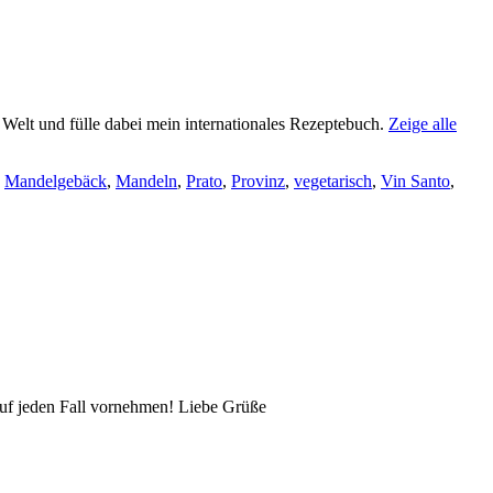
e Welt und fülle dabei mein internationales Rezeptebuch.
Zeige alle
,
Mandelgebäck
,
Mandeln
,
Prato
,
Provinz
,
vegetarisch
,
Vin Santo
,
 auf jeden Fall vornehmen! Liebe Grüße