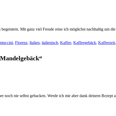
 begeistern. Mit ganz viel Freude reise ich möglichst nachhaltig um di
ntuccini
,
Florenz
,
Italien
,
italienisch
,
Kaffee
,
Kaffeegebäck
,
Kaffeezeit
s Mandelgebäck“
t aber noch nie selbst gebacken. Werde ich mir aber dank deinem Rezept