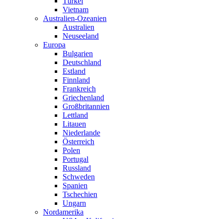
Türkei
Vietnam
Australien-Ozeanien
Australien
Neuseeland
Europa
Bulgarien
Deutschland
Estland
Finnland
Frankreich
Griechenland
Großbritannien
Lettland
Litauen
Niederlande
Österreich
Polen
Portugal
Russland
Schweden
Spanien
Tschechien
Ungarn
Nordamerika