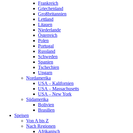
Frankreich
Griechenland
Großbritannien
Lettland
Litauen
Niederlande
Österreich
Polen
Portugal
Russland
Schweden
Spanien
Tschechien
Ungarn
Nordamerika
USA – Kalifornien
USA – Massachusetts
USA – New York
Südamerika
Bolivien
Brasilien
Speisen
Von A bis Z
Nach Regionen
Afrikanisch