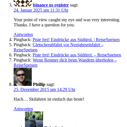
binance us register
sagt:
24. Januar 2025 um 11:31 Uhr
Your point of view caught my eye and was very interesting.
Thanks. I have a question for you.
Antworten
Pingback:
Piste frei! Eindrücke aus Südtirol. | ReiseSpeisen
Pingback:
Gletscherabfahrt vor Neujahrseinfahrt –
ReiseSpeisen
Pingback:
Piste frei! Eindrücke aus Südtirol. – ReiseSpeisen
Pingback:
Wenn Rentner dich beim Wandern überholen –
ReiseSpeisen
Phillip
sagt:
25. Dezember 2015 um 14:29 Uhr
Hach… Skifahren ist einfach das beste!
Antworten