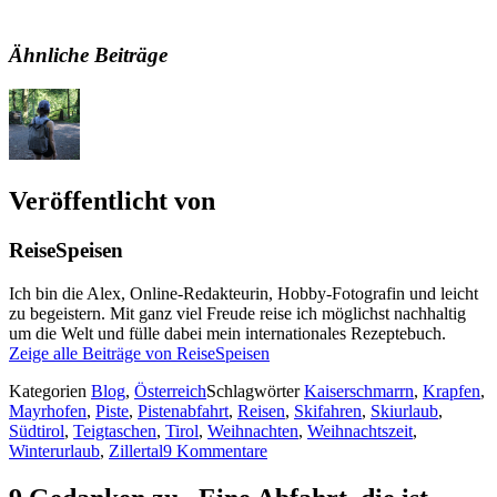
Ähnliche Beiträge
Veröffentlicht von
ReiseSpeisen
Ich bin die Alex, Online-Redakteurin, Hobby-Fotografin und leicht
zu begeistern. Mit ganz viel Freude reise ich möglichst nachhaltig
um die Welt und fülle dabei mein internationales Rezeptebuch.
Zeige alle Beiträge von ReiseSpeisen
Kategorien
Blog
,
Österreich
Schlagwörter
Kaiserschmarrn
,
Krapfen
,
Mayrhofen
,
Piste
,
Pistenabfahrt
,
Reisen
,
Skifahren
,
Skiurlaub
,
Südtirol
,
Teigtaschen
,
Tirol
,
Weihnachten
,
Weihnachtszeit
,
Winterurlaub
,
Zillertal
9 Kommentare