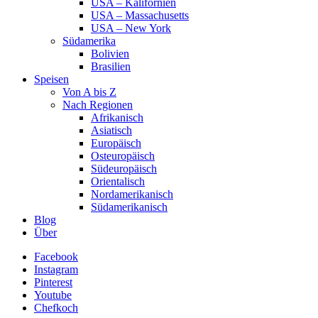
USA – Kalifornien
USA – Massachusetts
USA – New York
Südamerika
Bolivien
Brasilien
Speisen
Von A bis Z
Nach Regionen
Afrikanisch
Asiatisch
Europäisch
Osteuropäisch
Südeuropäisch
Orientalisch
Nordamerikanisch
Südamerikanisch
Blog
Über
Facebook
Instagram
Pinterest
Youtube
Chefkoch