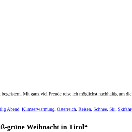
 begeistern. Mit ganz viel Freude reise ich möglichst nachhaltig um di
ilig Abend
,
Klimaerwärmung
,
Österreich
,
Reisen
,
Schnee
,
Ski
,
Skifahr
iß-grüne Weihnacht in Tirol“