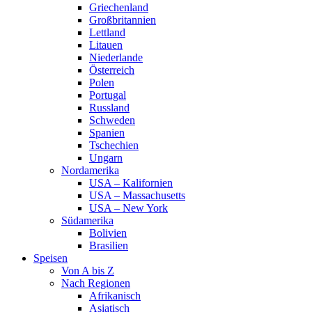
Griechenland
Großbritannien
Lettland
Litauen
Niederlande
Österreich
Polen
Portugal
Russland
Schweden
Spanien
Tschechien
Ungarn
Nordamerika
USA – Kalifornien
USA – Massachusetts
USA – New York
Südamerika
Bolivien
Brasilien
Speisen
Von A bis Z
Nach Regionen
Afrikanisch
Asiatisch