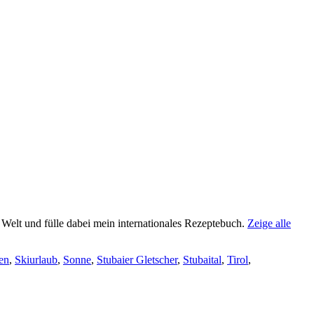
e Welt und fülle dabei mein internationales Rezeptebuch.
Zeige alle
en
,
Skiurlaub
,
Sonne
,
Stubaier Gletscher
,
Stubaital
,
Tirol
,