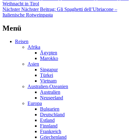
Weihnacht in Tirol
Nächster
Nächster Beitrag:
Gli Spaghetti dell’Ubriacone –
Italienische Rotweinpasta
Menü
Reisen
Afrika
Ägypten
Marokko
Asien
Singapur
Türkei
Vietnam
Australien-Ozeanien
Australien
Neuseeland
Europa
Bulgarien
Deutschland
Estland
Finnland
Frankreich
Griechenland