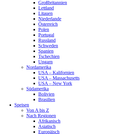
Großbritannien
Lettland
Litauen
Niederlande
Österreich
Polen
Portugal
Russland
Schweden
Spanien
Tschechien
Ungarn
Nordamerika
USA – Kalifornien
USA – Massachusetts
USA – New York
Südamerika
Bolivien
Brasilien
Speisen
Von A bis Z
Nach Regionen
Afrikanisch
Asiatisch
Europäisch