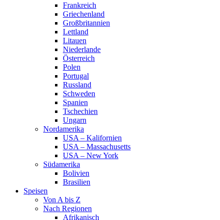
Frankreich
Griechenland
Großbritannien
Lettland
Litauen
Niederlande
Österreich
Polen
Portugal
Russland
Schweden
Spanien
Tschechien
Ungarn
Nordamerika
USA – Kalifornien
USA – Massachusetts
USA – New York
Südamerika
Bolivien
Brasilien
Speisen
Von A bis Z
Nach Regionen
Afrikanisch