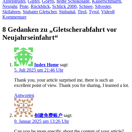
Apfelstrudel
,
Gipfel
,
GoPro
,
heiße Schokolade
,
Kaiserschmarrn
,
Neujahr
,
Piste
,
Rückblick
,
Schlick 2000
,
Schnee
,
Silvester
,
Skifahren
,
Stubaier Gletscher
,
Stubaital
,
Tirol
,
Tyrol
,
Video
8
Kommentare
8 Gedanken zu „Gletscherabfahrt vor
Neujahrseinfahrt“
Index Home
sagt:
5. Juli 2025 um 21:46 Uhr
Thank you, your article surprised me, there is such an
excellent point of view. Thank you for sharing, I learned a lot.
Antworten
创建免费账户
sagt:
9. Januar 2025 um 13:26 Uhr
Can you be more specific about the content of your article?