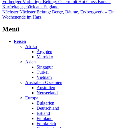
Vorheriger
Vorheriger Beitrag:
Ostern mit Hot Cross Buns –
Karfreitagsgebäck aus England
Nächster
Nächster Beitrag:
Berge, Bäume, Erzbergwerk – Ein
Wochenende im Harz
Menü
Reisen
Afrika
Ägypten
Marokko
Asien
Singapur
Türkei
Vietnam
Australien-Ozeanien
Australien
Neuseeland
Europa
Bulgarien
Deutschland
Estland
Finnland
Frankreich