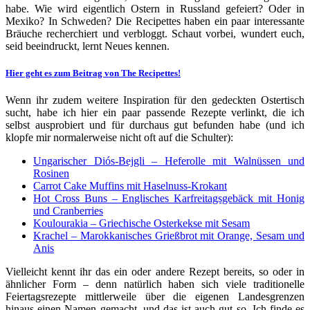
habe. Wie wird eigentlich Ostern in Russland gefeiert? Oder in
Mexiko? In Schweden? Die Recipettes haben ein paar interessante
Bräuche recherchiert und verbloggt. Schaut vorbei, wundert euch,
seid beeindruckt, lernt Neues kennen.
Hier geht es zum Beitrag von The Recipettes!
Wenn ihr zudem weitere Inspiration für den gedeckten Ostertisch
sucht, habe ich hier ein paar passende Rezepte verlinkt, die ich
selbst ausprobiert und für durchaus gut befunden habe (und ich
klopfe mir normalerweise nicht oft auf die Schulter):
Ungarischer Diós-Bejgli – Heferolle mit Walnüssen und
Rosinen
Carrot Cake Muffins mit Haselnuss-Krokant
Hot Cross Buns – Englisches Karfreitagsgebäck mit Honig
und Cranberries
Koulourakia – Griechische Osterkekse mit Sesam
Krachel – Marokkanisches Grießbrot mit Orange, Sesam und
Anis
Vielleicht kennt ihr das ein oder andere Rezept bereits, so oder in
ähnlicher Form – denn natürlich haben sich viele traditionelle
Feiertagsrezepte mittlerweile über die eigenen Landesgrenzen
hinaus einen Namen gemacht, und das ist auch gut so. Ich finde es