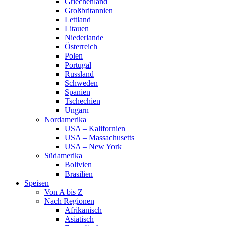
Griechenland
Großbritannien
Lettland
Litauen
Niederlande
Österreich
Polen
Portugal
Russland
Schweden
Spanien
Tschechien
Ungarn
Nordamerika
USA – Kalifornien
USA – Massachusetts
USA – New York
Südamerika
Bolivien
Brasilien
Speisen
Von A bis Z
Nach Regionen
Afrikanisch
Asiatisch