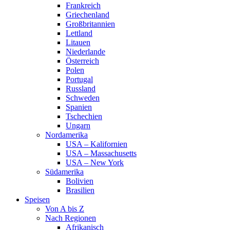
Frankreich
Griechenland
Großbritannien
Lettland
Litauen
Niederlande
Österreich
Polen
Portugal
Russland
Schweden
Spanien
Tschechien
Ungarn
Nordamerika
USA – Kalifornien
USA – Massachusetts
USA – New York
Südamerika
Bolivien
Brasilien
Speisen
Von A bis Z
Nach Regionen
Afrikanisch