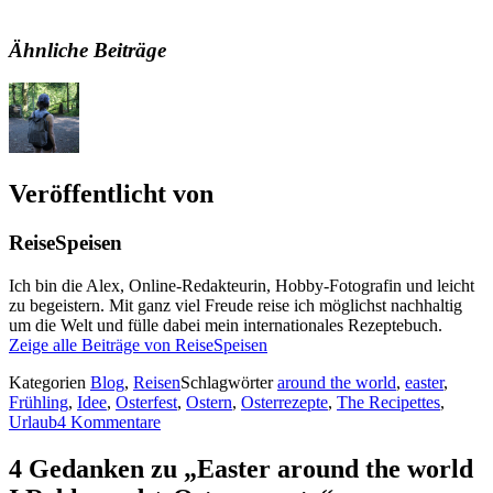
Ähnliche Beiträge
Veröffentlicht von
ReiseSpeisen
Ich bin die Alex, Online-Redakteurin, Hobby-Fotografin und leicht
zu begeistern. Mit ganz viel Freude reise ich möglichst nachhaltig
um die Welt und fülle dabei mein internationales Rezeptebuch.
Zeige alle Beiträge von ReiseSpeisen
Kategorien
Blog
,
Reisen
Schlagwörter
around the world
,
easter
,
Frühling
,
Idee
,
Osterfest
,
Ostern
,
Osterrezepte
,
The Recipettes
,
Urlaub
4 Kommentare
4 Gedanken zu „Easter around the world