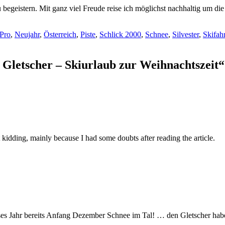
 begeistern. Mit ganz viel Freude reise ich möglichst nachhaltig um di
Pro
,
Neujahr
,
Österreich
,
Piste
,
Schlick 2000
,
Schnee
,
Silvester
,
Skifah
 Gletscher – Skiurlaub zur Weihnachtszeit“
ust kidding, mainly because I had some doubts after reading the article.
ses Jahr bereits Anfang Dezember Schnee im Tal! … den Gletscher haben