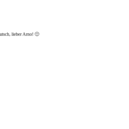
utsch, lieber Arno! 🙂