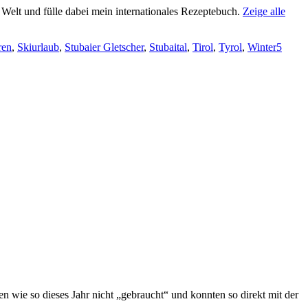
e Welt und fülle dabei mein internationales Rezeptebuch.
Zeige alle
ren
,
Skiurlaub
,
Stubaier Gletscher
,
Stubaital
,
Tirol
,
Tyrol
,
Winter
5
 wie so dieses Jahr nicht „gebraucht“ und konnten so direkt mit der