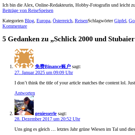
Ich bin die Alex, Online-Redakteurin, Hobby-Fotografin und leicht zu
Beiträge von ReiseSpeisen
Kategorien
Blog
,
Europa
,
Österreich
,
Reisen
Schlagwörter
Gipfel
,
Go
Kommentare
5 Gedanken zu „Schlick 2000 und Stubaier
免费Binance账户
sagt:
27. Januar 2025 um 09:09 Uhr
I don’t think the title of your article matches the content lol. J
Antworten
geniesserle
sagt:
28. Dezember 2017 um 20:52 Uhr
Uns ging es gleich … letztes Jahr grüne Wiesen im Tal und die