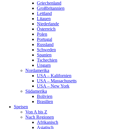
Griechenland
Großbritannien
Lettland
Litauen
Niederlande
Österreich
Polen
Portugal
Russland
Schweden
Spanien
Tschechien
Ungarn
Nordamerika
USA – Kalifornien
USA – Massachusetts
USA – New York
Südamerika
Bolivien
Brasilien
Speisen
Von A bis Z
Nach Regionen
Afrikanisch
Asiatisch