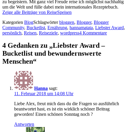
zu begeistern. Mit ganz viel Freude reise ich möglichst nachhaltig
um die Welt und fülle dabei mein internationales Rezeptebuch.
Zeige alle Beiträge von ReiseSpeisen
Kategorien
Blog
Schlagwörter
bloggen
,
Blogger
,
Blogger
Community
,
Bucketlist
,
Ernährung
,
hannamatata
,
Liebster Award
,
persönlich
,
Reisen
,
Reiseziele
,
wordpress
4 Kommentare
4 Gedanken zu „Liebster Award –
Bucketlist und bewundernswerte
Menschen“
Hanna
sagt:
11. Februar 2018 um 14:08 Uhr
Liebe Alex, freut mich dass du die Fragen so ausführlich
beantwortet hast, es ist ein wirklich schöner Beitrag
geworden! Einen schönen Sonntag noch ?
Antworten