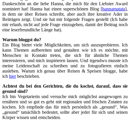
Dankeschön an die liebe Hanna, die mich für den Liebster Award
nominiert hat! Hanna hat einen superschönen Blog [
hannamatata
],
in dem sie über Reisen schreibt, aber auch ihre kreative Ader in
Beiträgen zeigt. Und sie hat mir folgende Fragen gestellt (Ich habe
mir erlaub, nicht auf jede Frage einzugehen, damit der Beitrag noch
eine leserfreundliche Länge hat).
Warum bloggst du?
Ein Blog bietet viele Möglichkeiten, um sich auszuprobieren. Ich
kann Themen aufbereiten und gestalten wie ich es möchte, mit
Menschen in Kontakt treten, die sich für ähnliche Themen
interessieren, und mich inspirieren lassen. Und irgendwo musste ich
meine Leidenschaft zu schreiben und zu fotografieren einfach
ausleben. Warum ich genau über Reisen & Speisen blogge, habe
ich
hier
beschrieben.
Achtest du bei den Gerichten, die du kochst, darauf, dass sie
gesund sind?
Ich bin Vegetarierin und versuche mich möglichst ausgewogen zu
ernähren und so gut es geht mit regionalen und frischen Zutaten zu
kochen. Ich empfinde das für mich persönlich als „gesund“. Was
„gesund“ tatsächlich bedeutet, sollte aber jeder für sich und seinen
Körper wissen und entscheiden.