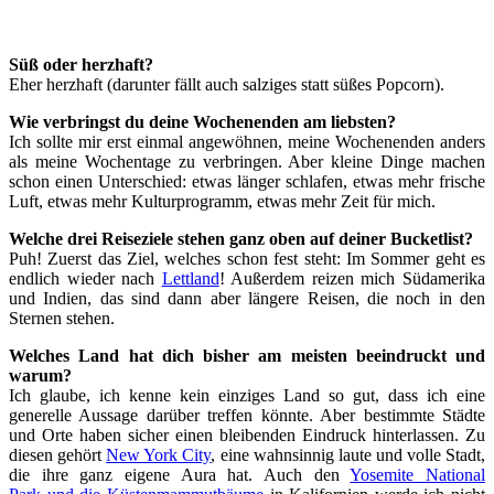
Süß oder herzhaft?
Eher herzhaft (darunter fällt auch salziges statt süßes Popcorn).
Wie verbringst du deine Wochenenden am liebsten?
Ich sollte mir erst einmal angewöhnen, meine Wochenenden anders
als meine Wochentage zu verbringen. Aber kleine Dinge machen
schon einen Unterschied: etwas länger schlafen, etwas mehr frische
Luft, etwas mehr Kulturprogramm, etwas mehr Zeit für mich.
Welche drei Reiseziele stehen ganz oben auf deiner Bucketlist?
Puh! Zuerst das Ziel, welches schon fest steht: Im Sommer geht es
endlich wieder nach
Lettland
! Außerdem reizen mich Südamerika
und Indien, das sind dann aber längere Reisen, die noch in den
Sternen stehen.
Welches Land hat dich bisher am meisten beeindruckt und
warum?
Ich glaube, ich kenne kein einziges Land so gut, dass ich eine
generelle Aussage darüber treffen könnte. Aber bestimmte Städte
und Orte haben sicher einen bleibenden Eindruck hinterlassen. Zu
diesen gehört
New York City
, eine wahnsinnig laute und volle Stadt,
die ihre ganz eigene Aura hat. Auch den
Yosemite National