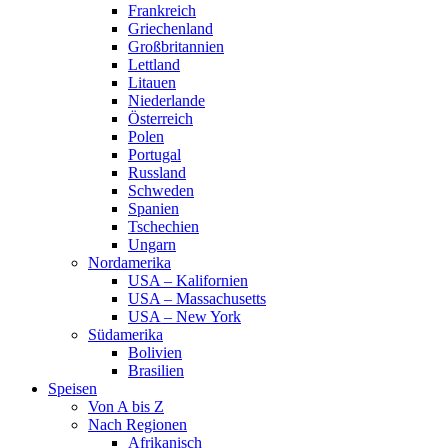
Frankreich
Griechenland
Großbritannien
Lettland
Litauen
Niederlande
Österreich
Polen
Portugal
Russland
Schweden
Spanien
Tschechien
Ungarn
Nordamerika
USA – Kalifornien
USA – Massachusetts
USA – New York
Südamerika
Bolivien
Brasilien
Speisen
Von A bis Z
Nach Regionen
Afrikanisch