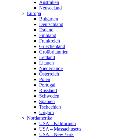
Australien
Neuseeland
Europa
Bulgarien
Deutschland
Estland
Finnland
Frankreich
Griechenland
Großbritannien
Lettland
Litauen
Niederlande
Österreich
Polen
Portugal
Russland
Schweden
Spanien
Tschechien
Ungarn
Nordamerika
USA – Kalifornien
USA – Massachusetts
USA – New York