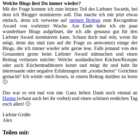
Welche Blogs liest Du immer wieder?
Mit der Frage komme ich zum letzten Teil des Liebster Awards, bei
dem ich Blogger nominieren soll. Das mache ich mir jetzt etwas
einfach, denn ich verweise auf
meinen Beitrag
zum Recognition
Award von vorletzter Woche. Am Ende habe ich ein paar
wunderbare Blogs aufgelistet, die ich alle genauso gut für den
Liebster Award nominieren kann. Schaut doch mal rein, wenn ihr
mögt, denn das sind (um auf die Frage zu antworten) einige der
Blogs, die ich immer wieder sehr gerne lese. Falls jemand von den
Genannten gerne beim Liebster Award mitmachen und einen
Beitrag verfassen möchte: Welche ausländischen Küchen/Rezepte
oder auch Küchentraditionen kennt und mögt ihr und habt ihr
interessante oder negative Erfahrungen mit „exotischeren“ Gerichten
gemacht? Ich würde mich freuen, in einem Beitrag darüber zu lesen
🙂
Das war es erst mal von mir. Ganz lieben Dank noch einmal an
Hanna
(schaut auch bei ihr vorbei) und einen schönen restlichen Tag
euch allen! 🙂
Liebste Grüße
Alex
Teilen mit: