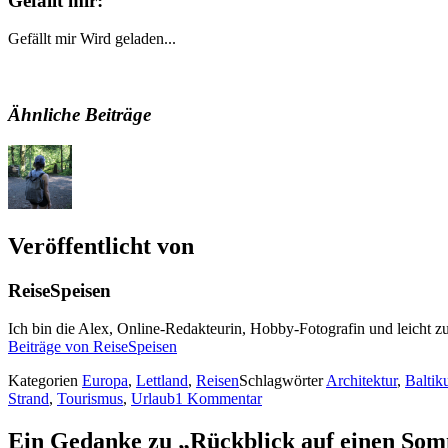
Gefällt mir:
Gefällt mir
Wird geladen...
Ähnliche Beiträge
Veröffentlicht von
ReiseSpeisen
Ich bin die Alex, Online-Redakteurin, Hobby-Fotografin und leicht zu
Beiträge von ReiseSpeisen
Kategorien
Europa
,
Lettland
,
Reisen
Schlagwörter
Architektur
,
Balti
Strand
,
Tourismus
,
Urlaub
1 Kommentar
Ein Gedanke zu „Rückblick auf einen Somm