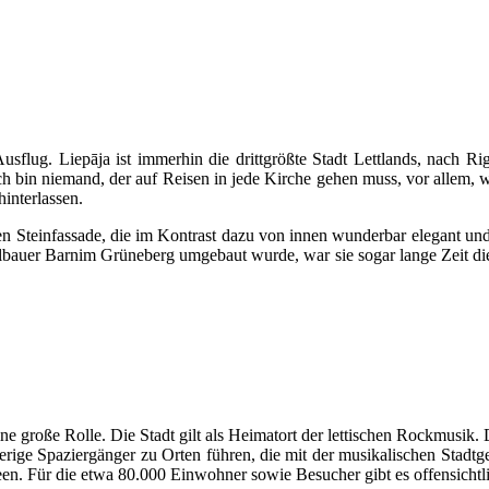
usflug. Liepāja ist immerhin die drittgrößte Stadt Lettlands, nach 
Ich bin niemand, der auf Reisen in jede Kirche gehen muss, vor allem,
hinterlassen.
en Steinfassade, die im Kontrast dazu von innen wunderbar elegant und li
auer Barnim Grüneberg umgebaut wurde, war sie sogar lange Zeit die 
ine große Rolle. Die Stadt gilt als Heimatort der lettischen Rockmusik
ierige Spaziergänger zu Orten führen, die mit der musikalischen Stad
en. Für die etwa 80.000 Einwohner sowie Besucher gibt es offensichtlic