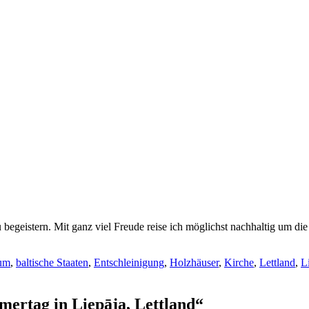
 begeistern. Mit ganz viel Freude reise ich möglichst nachhaltig um di
kum
,
baltische Staaten
,
Entschleinigung
,
Holzhäuser
,
Kirche
,
Lettland
,
L
ertag in Liepāja, Lettland“