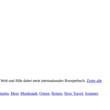
e Welt und fülle dabei mein internationales Rezeptebuch.
Zeige alle
iepāja
,
Meer
,
Musikstadt
,
Ostsee
,
Reisen
,
Slow Travel
,
Sommer
,