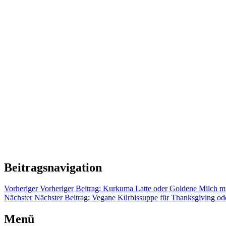
Beitragsnavigation
Vorheriger
Vorheriger Beitrag:
Kurkuma Latte oder Goldene Milch mi
Nächster
Nächster Beitrag:
Vegane Kürbissuppe für Thanksgiving ode
Menü