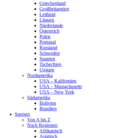
Griechenland
Großbritannien
Lettland
Litauen
Niederlande
Österreich
Polen
Portugal
Russland
Schweden
Spanien
Tschechien
Ungarn
Nordamerika
USA – Kalifornien
USA – Massachusetts
USA – New York
Südamerika
Bolivien
Brasilien
Speisen
Von A bis Z
Nach Regionen
Afrikanisch
Asiatisch