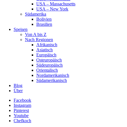
USA – Massachusetts
USA – New York
Südamerika
Bolivien
Brasilien
Speisen
Von A bis Z
Nach Regionen
Afrikanisch
Asiatisch
Europäisch
Osteuropäisch
Südeuropäisch
Orientalisch
Nordamerikanisch
Südamerikanisch
Blog
Über
Facebook
Instagram
Pinterest
Youtube
Chefkoch