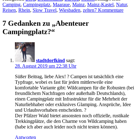
Camping
,
Campingplatz
,
Maaraue
,
Mainz
,
Mainz-Kastel
,
Natur
,
Reisen
,
Rhein
,
Slow Travel
,
Wiesbaden
,
zelten
7 Kommentare
7 Gedanken zu „Abenteuer
Campingplatz?“
stadtdorfkind
sagt:
28. August 2019 um 22:38 Uhr
Süßer Beitrag, liebe Alex! ? Campen ist tatsächlich eine
Typfrage, wobei es fast für jeden mittlerweile eine
komfortable Variante gibt: Wildcampen für die Robusten (bei
freundlichem Nachfragen oder außerhalb Deutschlands),
einen Campingplatz mit Infrastruktur für die Mehrheit der
Naturliebhaber oder exklusives Glamping. Ansprüche, Idee
und Urlaubsvorhaben entscheiden. ?
Der Pfälzer Wald bietet ansonsten noch offizielle, rustikale
Trekkingplätze, die den Charme von Wildcamping haben
(habe ich aber auch leider noch nicht testen können).
Antworten