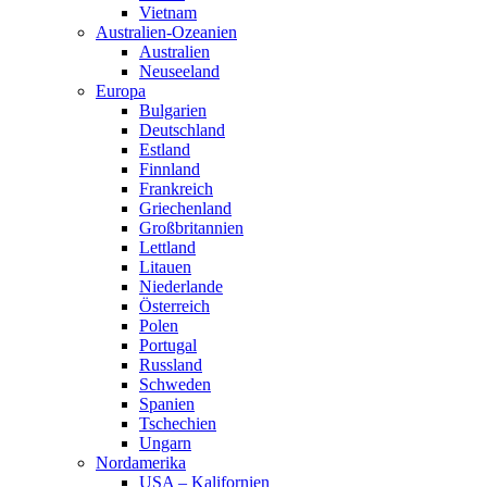
Vietnam
Australien-Ozeanien
Australien
Neuseeland
Europa
Bulgarien
Deutschland
Estland
Finnland
Frankreich
Griechenland
Großbritannien
Lettland
Litauen
Niederlande
Österreich
Polen
Portugal
Russland
Schweden
Spanien
Tschechien
Ungarn
Nordamerika
USA – Kalifornien