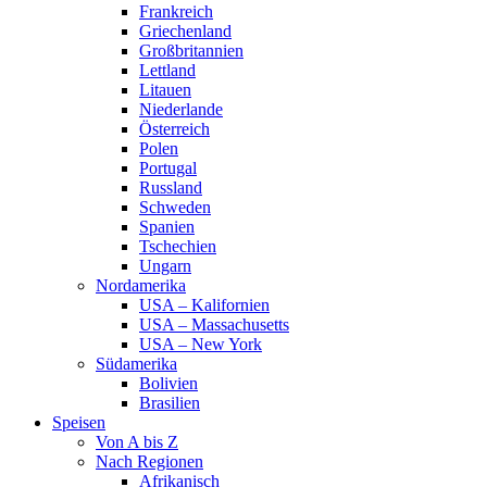
Frankreich
Griechenland
Großbritannien
Lettland
Litauen
Niederlande
Österreich
Polen
Portugal
Russland
Schweden
Spanien
Tschechien
Ungarn
Nordamerika
USA – Kalifornien
USA – Massachusetts
USA – New York
Südamerika
Bolivien
Brasilien
Speisen
Von A bis Z
Nach Regionen
Afrikanisch