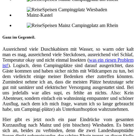
Ganz im Gegenteil.
Ausreichend viele Duschkabinen mit Wasser, so warm oder kalt
man es mag, ausreichend viele Steckdosen, ausreichend viel Schlaf,
Temperatur okay und nicht einmal Insekten (
was ein riesen Problem
ist!
). Logisch, denn Campingplätze sind darauf ausgerichtet, dass
Gäste kommen und haben sicher nichts mit Wildcampen zu tun, bei
dem vielleicht einige meiner Bedenken eher zutreffen könnten.
Zumindest nehme ich an, dass die meisten Plätze heutzutage sehr
gut mit sanitärer und elektrischer Versorgung ausgestattet sind. Bei
uns jedefalls war alles supi, es fehlte an nichts. Also: Kein
Abenteuer, sondern einfach ein wahnsinnig entspannter und schöner
Ausflug, nach dem ich mich frage, warum ich so lange gebraucht
habe, um Camping(-plätze) als Unterkunftsoption wahrzunehmen.
Hier gibt es jetzt noch ein paar Eindrücke vom gesamten
Kurzausflug nach Mainz und (ein bisschen) Wiesbaden. Es bietet
sich an, beides zu verbinden, denn die zwei Landeshauptstädte
liegen direkt nebeneinander, der schöne Rhein trennt an dieser Stelle