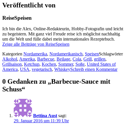
Veröffentlicht von
ReiseSpeisen
Ich bin die Alex, Online-Redakteurin, Hobby-Fotografin und leicht
zu begeistern. Mit ganz viel Freude reise ich möglichst nachhaltig
um die Welt und fülle dabei mein internationales Rezeptebuch.
Zeige alle Beiträge von ReiseSpeisen
Kategorien
Nordamerika
,
Nordamerikanisch
,
Speisen
Schlagwörter
Alkohol
,
Amerika
,
Barbecue
,
Beilage
,
Cola
,
Grill
,
grillen
,
Grillsaison
,
Ketchup
,
Kochen
,
Sommer
,
Soße
,
United States of
America
,
USA
,
vegetarisch
,
Whiskey
Schreib einen Kommentar
0 Gedanken zu „Barbecue-Sauce mit
Schuss“
Bettina Aust
sagt:
29. Januar 2016 um 11:39 Uhr