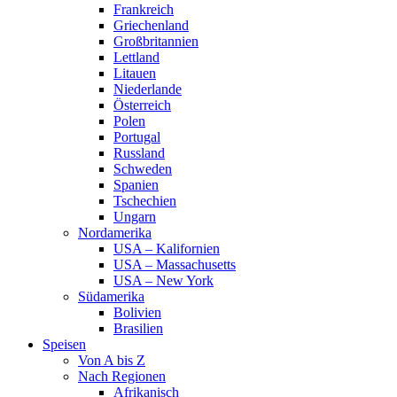
Frankreich
Griechenland
Großbritannien
Lettland
Litauen
Niederlande
Österreich
Polen
Portugal
Russland
Schweden
Spanien
Tschechien
Ungarn
Nordamerika
USA – Kalifornien
USA – Massachusetts
USA – New York
Südamerika
Bolivien
Brasilien
Speisen
Von A bis Z
Nach Regionen
Afrikanisch