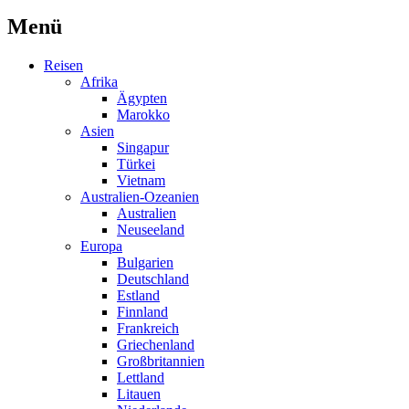
Menü
Reisen
Afrika
Ägypten
Marokko
Asien
Singapur
Türkei
Vietnam
Australien-Ozeanien
Australien
Neuseeland
Europa
Bulgarien
Deutschland
Estland
Finnland
Frankreich
Griechenland
Großbritannien
Lettland
Litauen