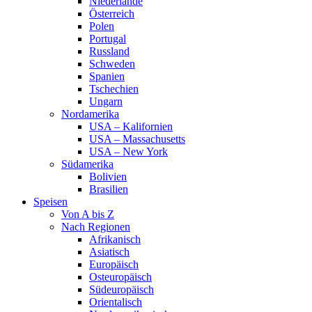
Niederlande
Österreich
Polen
Portugal
Russland
Schweden
Spanien
Tschechien
Ungarn
Nordamerika
USA – Kalifornien
USA – Massachusetts
USA – New York
Südamerika
Bolivien
Brasilien
Speisen
Von A bis Z
Nach Regionen
Afrikanisch
Asiatisch
Europäisch
Osteuropäisch
Südeuropäisch
Orientalisch