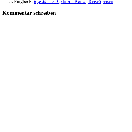
Pingback:
‏القاهرة‎ – al-Qāhira – Kairo | ReiseSpeisen
Kommentar schreiben