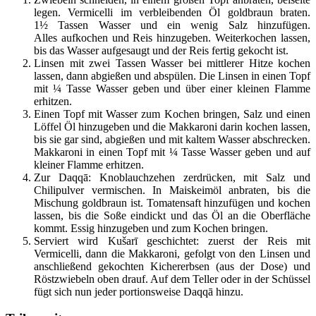
legen. Vermicelli im verbleibenden Öl goldbraun braten.
1½ Tassen Wasser und ein wenig Salz hinzufügen.
Alles aufkochen und Reis hinzugeben. Weiterkochen lassen,
bis das Wasser aufgesaugt und der Reis fertig gekocht ist.
Linsen mit zwei Tassen Wasser bei mittlerer Hitze kochen
lassen, dann abgießen und abspülen. Die Linsen in einen Topf
mit ¼ Tasse Wasser geben und über einer kleinen Flamme
erhitzen.
Einen Topf mit Wasser zum Kochen bringen, Salz und einen
Löffel Öl hinzugeben und die Makkaroni darin kochen lassen,
bis sie gar sind, abgießen und mit kaltem Wasser abschrecken.
Makkaroni in einen Topf mit ¼ Tasse Wasser geben und auf
kleiner Flamme erhitzen.
Zur Daqqā: Knoblauchzehen zerdrücken, mit Salz und
Chilipulver vermischen. In Maiskeimöl anbraten, bis die
Mischung goldbraun ist. Tomatensaft hinzufügen und kochen
lassen, bis die Soße eindickt und das Öl an die Oberfläche
kommt. Essig hinzugeben und zum Kochen bringen.
Serviert wird Kušarī geschichtet: zuerst der Reis mit
Vermicelli, dann die Makkaroni, gefolgt von den Linsen und
anschließend
gekochten Kichererbsen (aus der Dose) und
Röstzwiebeln oben drauf. Auf dem Teller oder in der Schüssel
fügt sich nun jeder portionsweise Daqqā hinzu.