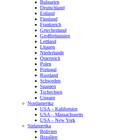
Bulgarien
Deutschland
Estland
Finnland
Frankreich
Griechenland
Großbritannien
Lettland
Litauen
Niederlande
Österreich
Polen
Portugal
Russland
Schweden
Spanien
Tschechien
Ungarn
Nordamerika
USA – Kalifornien
USA – Massachusetts
USA – New York
Südamerika
Bolivien
Brasilien