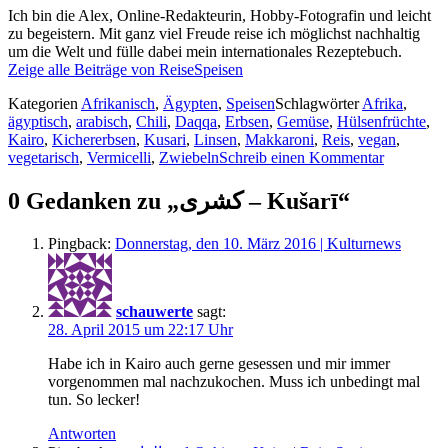
Ich bin die Alex, Online-Redakteurin, Hobby-Fotografin und leicht
zu begeistern. Mit ganz viel Freude reise ich möglichst nachhaltig
um die Welt und fülle dabei mein internationales Rezeptebuch.
Zeige alle Beiträge von ReiseSpeisen
Kategorien
Afrikanisch
,
Ägypten
,
Speisen
Schlagwörter
Afrika
,
ägyptisch
,
arabisch
,
Chili
,
Daqqa
,
Erbsen
,
Gemüse
,
Hülsenfrüchte
,
Kairo
,
Kichererbsen
,
Kusari
,
Linsen
,
Makkaroni
,
Reis
,
vegan
,
vegetarisch
,
Vermicelli
,
Zwiebeln
Schreib einen Kommentar
0 Gedanken zu „‏كشری‎ – Kušarī“
Pingback:
Donnerstag, den 10. März 2016 | Kulturnews
schauwerte
sagt:
28. April 2015 um 22:17 Uhr
Habe ich in Kairo auch gerne gesessen und mir immer
vorgenommen mal nachzukochen. Muss ich unbedingt mal
tun. So lecker!
Antworten