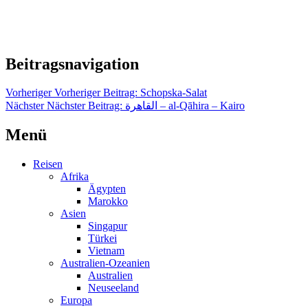
Beitragsnavigation
Vorheriger
Vorheriger Beitrag:
Schopska-Salat
Nächster
Nächster Beitrag:
‏القاهرة‎ – al-Qāhira – Kairo
Menü
Reisen
Afrika
Ägypten
Marokko
Asien
Singapur
Türkei
Vietnam
Australien-Ozeanien
Australien
Neuseeland
Europa