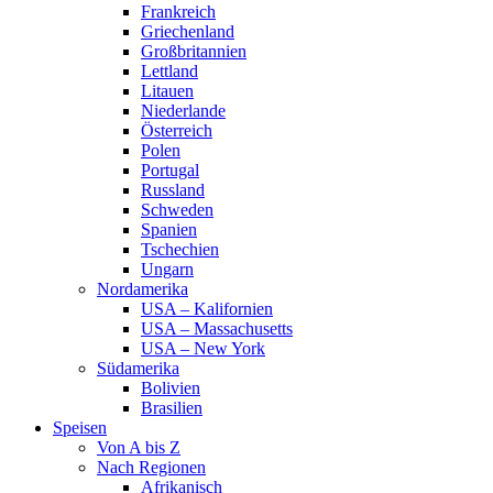
Frankreich
Griechenland
Großbritannien
Lettland
Litauen
Niederlande
Österreich
Polen
Portugal
Russland
Schweden
Spanien
Tschechien
Ungarn
Nordamerika
USA – Kalifornien
USA – Massachusetts
USA – New York
Südamerika
Bolivien
Brasilien
Speisen
Von A bis Z
Nach Regionen
Afrikanisch