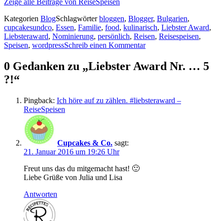
Zeige alle Beiträge von ReiseSpeisen
Kategorien
Blog
Schlagwörter
bloggen
,
Blogger
,
Bulgarien
,
cupcakesundco
,
Essen
,
Familie
,
food
,
kulinarisch
,
Liebster Award
,
Liebsteraward
,
Nominierung
,
persönlich
,
Reisen
,
Reisespeisen
,
Speisen
,
wordpress
Schreib einen Kommentar
0 Gedanken zu „Liebster Award Nr. … 5
?!“
Pingback:
Ich höre auf zu zählen. #liebsteraward –
ReiseSpeisen
Cupcakes & Co.
sagt:
21. Januar 2016 um 19:26 Uhr
Freut uns das du mitgemacht hast! 🙂
Liebe Grüße von Julia und Lisa
Antworten