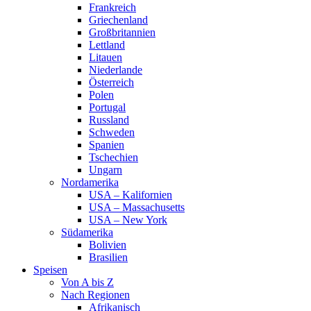
Frankreich
Griechenland
Großbritannien
Lettland
Litauen
Niederlande
Österreich
Polen
Portugal
Russland
Schweden
Spanien
Tschechien
Ungarn
Nordamerika
USA – Kalifornien
USA – Massachusetts
USA – New York
Südamerika
Bolivien
Brasilien
Speisen
Von A bis Z
Nach Regionen
Afrikanisch