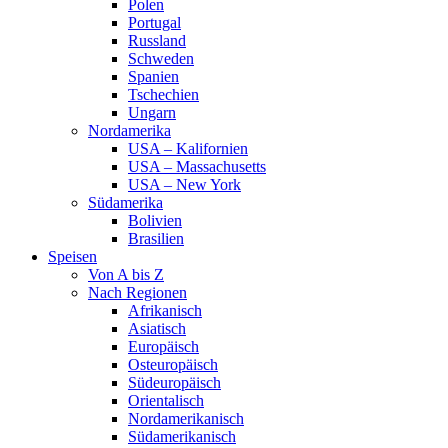
Polen
Portugal
Russland
Schweden
Spanien
Tschechien
Ungarn
Nordamerika
USA – Kalifornien
USA – Massachusetts
USA – New York
Südamerika
Bolivien
Brasilien
Speisen
Von A bis Z
Nach Regionen
Afrikanisch
Asiatisch
Europäisch
Osteuropäisch
Südeuropäisch
Orientalisch
Nordamerikanisch
Südamerikanisch