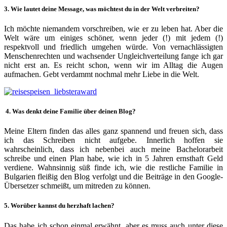
3. Wie lautet deine Message, was möchtest du in der Welt verbreiten?
Ich möchte niemandem vorschreiben, wie er zu leben hat. Aber die
Welt wäre um einiges schöner, wenn jeder (!) mit jedem (!)
respektvoll und friedlich umgehen würde. Von vernachlässigten
Menschenrechten und wachsender Ungleichverteilung fange ich gar
nicht erst an. Es reicht schon, wenn wir im Alltag die Augen
aufmachen. Gebt verdammt nochmal mehr Liebe in die Welt.
4. Was denkt deine Familie über deinen Blog?
Meine Eltern finden das alles ganz spannend und freuen sich, dass
ich das Schreiben nicht aufgebe. Innerlich hoffen sie
wahrscheinlich, dass ich nebenbei auch meine Bachelorarbeit
schreibe und einen Plan habe, wie ich in 5 Jahren ernsthaft Geld
verdiene. Wahnsinnig süß finde ich, wie die restliche Familie in
Bulgarien fleißig den Blog verfolgt und die Beiträge in den Google-
Übersetzer schmeißt, um mitreden zu können.
5. Worüber kannst du herzhaft lachen?
Das habe ich schon einmal erwähnt, aber es muss auch unter diese