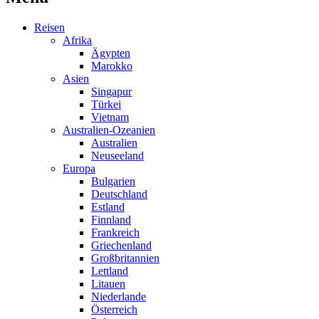
Reisen
Afrika
Ägypten
Marokko
Asien
Singapur
Türkei
Vietnam
Australien-Ozeanien
Australien
Neuseeland
Europa
Bulgarien
Deutschland
Estland
Finnland
Frankreich
Griechenland
Großbritannien
Lettland
Litauen
Niederlande
Österreich