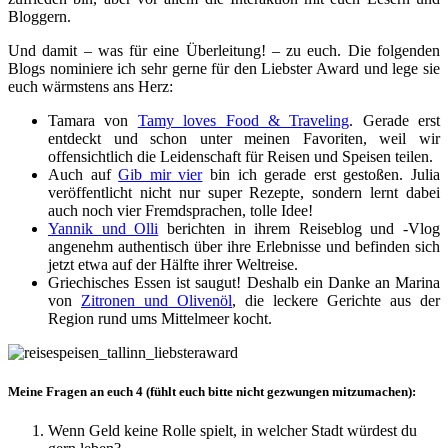
Bloggern.
Und damit – was für eine Überleitung! – zu euch. Die folgenden
Blogs nominiere ich sehr gerne für den Liebster Award und lege sie
euch wärmstens ans Herz:
Tamara von
Tamy loves Food & Traveling
. Gerade erst
entdeckt und schon unter meinen Favoriten, weil wir
offensichtlich die Leidenschaft für Reisen und Speisen teilen.
Auch auf
Gib mir vier
bin ich gerade erst gestoßen. Julia
veröffentlicht nicht nur super Rezepte, sondern lernt dabei
auch noch vier Fremdsprachen, tolle Idee!
Yannik und Olli
berichten in ihrem Reiseblog und -Vlog
angenehm authentisch über ihre Erlebnisse und befinden sich
jetzt etwa auf der Hälfte ihrer Weltreise.
Griechisches Essen ist saugut! Deshalb ein Danke an Marina
von
Zitronen und Olivenöl
, die leckere Gerichte aus der
Region rund ums Mittelmeer kocht.
Meine Fragen an euch 4 (fühlt euch bitte nicht gezwungen mitzumachen):
Wenn Geld keine Rolle spielt, in welcher Stadt würdest du