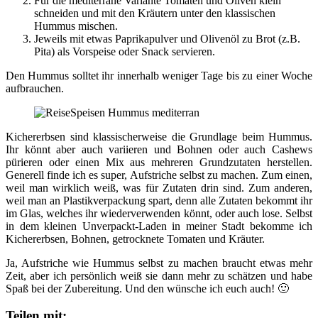
Für die mediterrane Variante Tomaten und Oliven klein
schneiden und mit den Kräutern unter den klassischen
Hummus mischen.
Jeweils mit etwas Paprikapulver und Olivenöl zu Brot (z.B.
Pita) als Vorspeise oder Snack servieren.
Den Hummus solltet ihr innerhalb weniger Tage bis zu einer Woche
aufbrauchen.
Kichererbsen sind klassischerweise die Grundlage beim Hummus.
Ihr könnt aber auch variieren und Bohnen oder auch Cashews
pürieren oder einen Mix aus mehreren Grundzutaten herstellen.
Generell finde ich es super, Aufstriche selbst zu machen. Zum einen,
weil man wirklich weiß, was für Zutaten drin sind. Zum anderen,
weil man an Plastikverpackung spart, denn alle Zutaten bekommt ihr
im Glas, welches ihr wiederverwenden könnt, oder auch lose. Selbst
in dem kleinen Unverpackt-Laden in meiner Stadt bekomme ich
Kichererbsen, Bohnen, getrocknete Tomaten und Kräuter.
Ja, Aufstriche wie Hummus selbst zu machen braucht etwas mehr
Zeit, aber ich persönlich weiß sie dann mehr zu schätzen und habe
Spaß bei der Zubereitung. Und den wünsche ich euch auch! 🙂
Teilen mit: