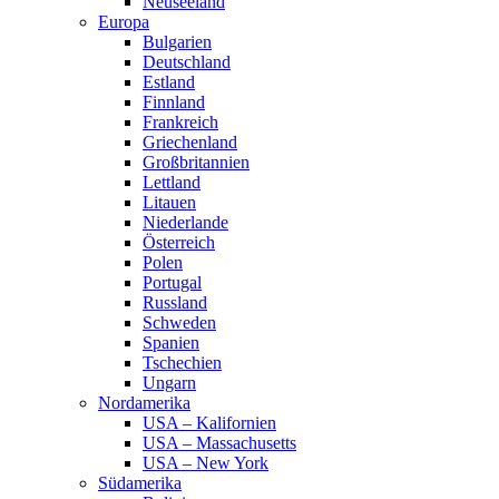
Neuseeland
Europa
Bulgarien
Deutschland
Estland
Finnland
Frankreich
Griechenland
Großbritannien
Lettland
Litauen
Niederlande
Österreich
Polen
Portugal
Russland
Schweden
Spanien
Tschechien
Ungarn
Nordamerika
USA – Kalifornien
USA – Massachusetts
USA – New York
Südamerika