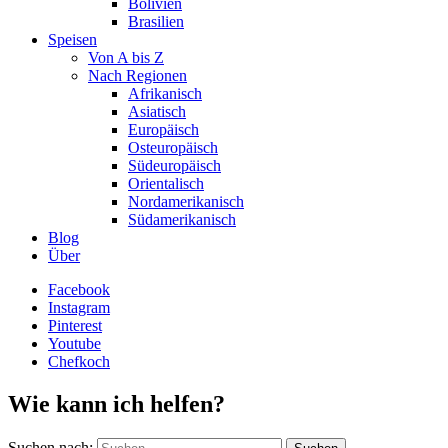
Bolivien
Brasilien
Speisen
Von A bis Z
Nach Regionen
Afrikanisch
Asiatisch
Europäisch
Osteuropäisch
Südeuropäisch
Orientalisch
Nordamerikanisch
Südamerikanisch
Blog
Über
Facebook
Instagram
Pinterest
Youtube
Chefkoch
Wie kann ich helfen?
Suchen nach: