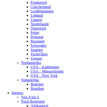
Frankreich
Griechenland
Großbritannien
Lettland
Litauen
Niederlande
Österreich
Polen
Portugal
Russland
Schweden
Spanien
Tschechien
Ungarn
Nordamerika
USA – Kalifornien
USA – Massachusetts
USA – New York
Südamerika
Bolivien
Brasilien
Speisen
Von A bis Z
Nach Regionen
Afrikanisch