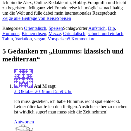
Ich bin die Alex, Online-Redakteurin, Hobby-Fotografin und leicht
zu begeistern. Mit ganz viel Freude reise ich möglichst nachhaltig
um die Welt und fülle dabei mein internationales Rezeptebuch.
Zeige alle Beiträge von ReiseSpeisen
Kategorien
Orientalisch
,
Speisen
Schlagwörter
Aufstrich
,
Dip
,
Hummus
,
Kichererbsen
,
Mezze
,
Orientalisch
,
schnell und einfach
,
Tahin
,
Variation
,
vegan
,
Vorspeisen
5 Kommentare
5 Gedanken zu „Hummus: klassisch und
mediterran“
Ani M
sagt:
3. Oktober 2019 um 15:59 Uhr
Ich muss gestehen, ich habe Hummus recht spät entdeckt.
Leider öfter kaufe ich den fertigen.Austiche selber zu machen
ist wirklich super! man muss sich die Zeit nehmen!
Antworten