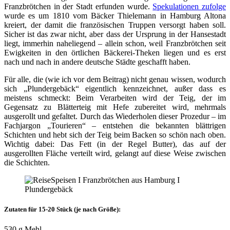
Franzbrötchen in der Stadt erfunden wurde.
Spekulationen zufolge
wurde es um 1810 vom Bäcker Thielemann in Hamburg Altona
kreiert, der damit die französischen Truppen versorgt haben soll.
Sicher ist das zwar nicht, aber dass der Ursprung in der Hansestadt
liegt, immerhin naheliegend – allein schon, weil Franzbrötchen seit
Ewigkeiten in den örtlichen Bäckerei-Theken liegen und es erst
nach und nach in andere deutsche Städte geschafft haben.
Für alle, die (wie ich vor dem Beitrag) nicht genau wissen, wodurch
sich „Plundergebäck“ eigentlich kennzeichnet, außer dass es
meistens schmeckt: Beim Verarbeiten wird der Teig, der im
Gegensatz zu Blätterteig mit Hefe zubereitet wird, mehrmals
ausgerollt und gefaltet. Durch das Wiederholen dieser Prozedur – im
Fachjargon „Tourieren“ – entstehen die bekannten blättrigen
Schichten und hebt sich der Teig beim Backen so schön nach oben.
Wichtig dabei: Das Fett (in der Regel Butter), das auf der
ausgerollten Fläche verteilt wird, gelangt auf diese Weise zwischen
die Schichten.
Zutaten für 15-20 Stück (je nach Größe):
530 g Mehl