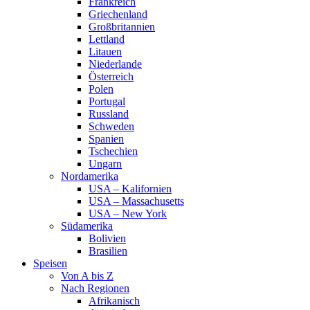
Frankreich
Griechenland
Großbritannien
Lettland
Litauen
Niederlande
Österreich
Polen
Portugal
Russland
Schweden
Spanien
Tschechien
Ungarn
Nordamerika
USA – Kalifornien
USA – Massachusetts
USA – New York
Südamerika
Bolivien
Brasilien
Speisen
Von A bis Z
Nach Regionen
Afrikanisch