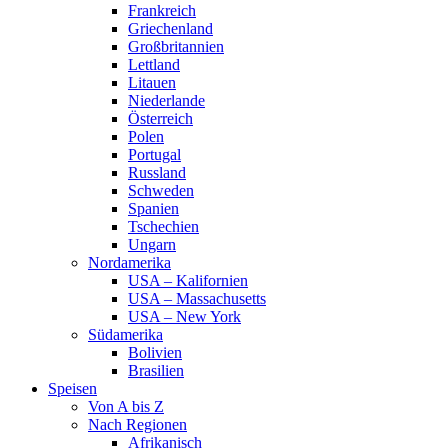
Frankreich
Griechenland
Großbritannien
Lettland
Litauen
Niederlande
Österreich
Polen
Portugal
Russland
Schweden
Spanien
Tschechien
Ungarn
Nordamerika
USA – Kalifornien
USA – Massachusetts
USA – New York
Südamerika
Bolivien
Brasilien
Speisen
Von A bis Z
Nach Regionen
Afrikanisch