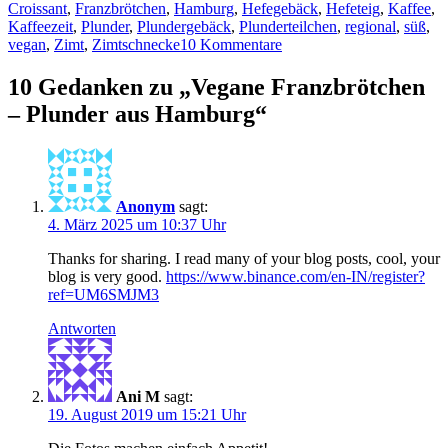
Croissant
,
Franzbrötchen
,
Hamburg
,
Hefegebäck
,
Hefeteig
,
Kaffee
,
Kaffeezeit
,
Plunder
,
Plundergebäck
,
Plunderteilchen
,
regional
,
süß
,
vegan
,
Zimt
,
Zimtschnecke
10 Kommentare
10 Gedanken zu „Vegane Franzbrötchen
– Plunder aus Hamburg“
Anonym
sagt:
4. März 2025 um 10:37 Uhr
Thanks for sharing. I read many of your blog posts, cool, your
blog is very good.
https://www.binance.com/en-IN/register?
ref=UM6SMJM3
Antworten
Ani M
sagt:
19. August 2019 um 15:21 Uhr