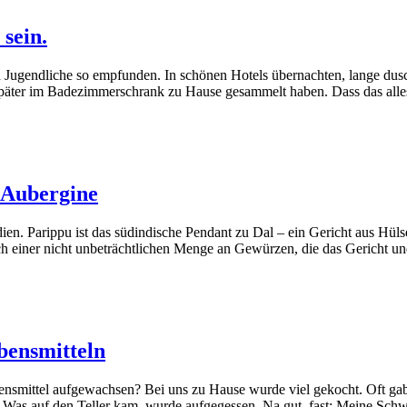
sein.
d Jugendliche so empfunden. In schönen Hotels übernachten, lange dusc
päter im Badezimmerschrank zu Hause gesammelt haben. Dass das alle
 Aubergine
en. Parippu ist das südindische Pendant zu Dal – ein Gericht aus Hülse
lich einer nicht unbeträchtlichen Menge an Gewürzen, die das Gericht 
bensmitteln
nsmittel aufgewachsen? Bei uns zu Hause wurde viel gekocht. Oft gab
 Was auf den Teller kam, wurde aufgegessen. Na gut, fast: Meine Sc