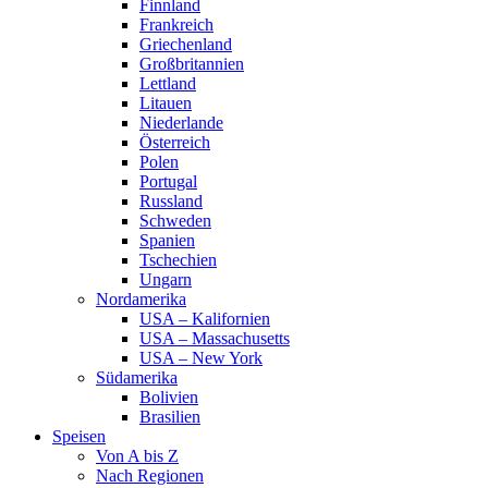
Finnland
Frankreich
Griechenland
Großbritannien
Lettland
Litauen
Niederlande
Österreich
Polen
Portugal
Russland
Schweden
Spanien
Tschechien
Ungarn
Nordamerika
USA – Kalifornien
USA – Massachusetts
USA – New York
Südamerika
Bolivien
Brasilien
Speisen
Von A bis Z
Nach Regionen