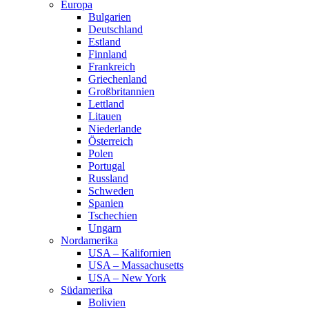
Europa
Bulgarien
Deutschland
Estland
Finnland
Frankreich
Griechenland
Großbritannien
Lettland
Litauen
Niederlande
Österreich
Polen
Portugal
Russland
Schweden
Spanien
Tschechien
Ungarn
Nordamerika
USA – Kalifornien
USA – Massachusetts
USA – New York
Südamerika
Bolivien