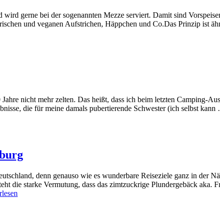
d wird gerne bei der sogenannten Mezze serviert. Damit sind Vorspeisen 
etarischen und veganen Aufstrichen, Häppchen und Co.Das Prinzip ist ä
20 Jahre nicht mehr zelten. Das heißt, dass ich beim letzten Camping-
bnisse, die für meine damals pubertierende Schwester (ich selbst kan
mburg
tschland, denn genauso wie es wunderbare Reiseziele ganz in der Näh
eht die starke Vermutung, dass das zimtzuckrige Plundergebäck aka. F
rlesen