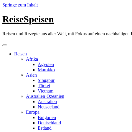
Springe zum Inhalt
ReiseSpeisen
Reisen und Rezepte aus aller Welt, mit Fokus auf einen nachhaltige
Reisen
Afrika
Ägypten
Marokko
Asien
Singapur
Türkei
Vietnam
Australien-Ozeanien
Australien
Neuseeland
Europa
Bulgarien
Deutschland
Estland